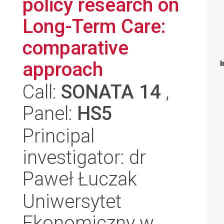
policy research on
Long-Term Care:
comparative
approach
I
Call:
SONATA 14
,
Panel:
HS5
Principal
investigator: dr
Paweł Łuczak
Uniwersytet
Ekonomiczny w