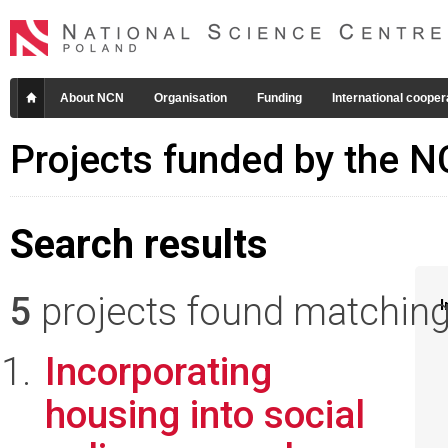
About NCN
Organisation
Funding
International cooper
Projects funded by the 
Search results
5
projects found matching 
I
Incorporating
housing into social