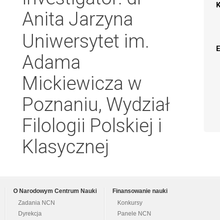
Anita Jarzyna
Uniwersytet im.
Adama
Mickiewicza w
Poznaniu, Wydział
Filologii Polskiej i
Klasycznej
O Narodowym Centrum Nauki
Finansowanie nauki
Zadania NCN
Konkursy
Dyrekcja
Panele NCN