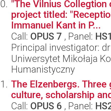
"The Vilnius Collegtion 
project titled: "Recepti
Immanuel Kant in P...
Call:
OPUS 7
, Panel:
HS
Principal investigator:
Uniwersytet Mikołaja Ko
Humanistyczny
The Elzenbergs. Three g
culture, scholarship and
Call:
OPUS 6
, Panel:
HS