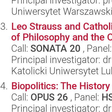
Principal investigator:
Uniwersytet Warszawsk
Leo Strauss and Cathol
of Philosophy and the O
Call:
SONATA 20
, Panel
Principal investigator: 
Katolicki Uniwersytet Lu
Biopolitics: The Histor
Call:
OPUS 26
, Panel:
H
Principal investigator: d