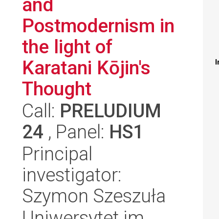
and
Postmodernism in
the light of
Karatani Kōjin's
I
Thought
Call:
PRELUDIUM
24
, Panel:
HS1
Principal
investigator:
Szymon Szeszuła
Uniwersytet im.