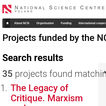
About NCN
Organisation
Funding
International cooper
Projects funded by the 
Search results
35
projects found matching
I
The Legacy of
Critique. Marxism