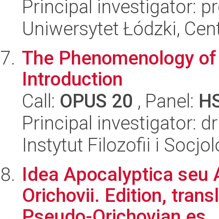
Principal investigator: p
Uniwersytet Łódzki, Cent
The Phenomenology of th
Introduction
Call:
OPUS 20
, Panel:
H
Principal investigator: 
Instytut Filozofii i Socj
Idea Apocalyptica seu 
Orichovii. Edition, trans
Pseudo-Orichovian es..