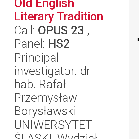
Old English
Literary Tradition
Call:
OPUS 23
,
Panel:
HS2
I
Principal
investigator: dr
hab. Rafał
Przemysław
Borysławski
UNIWERSYTET
ŚLĄSKI, Wydział