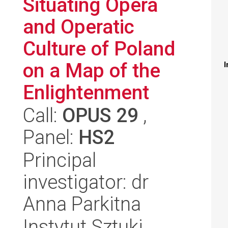
Situating Opera
and Operatic
Culture of Poland
on a Map of the
I
Enlightenment
Call:
OPUS 29
,
Panel:
HS2
Principal
investigator: dr
Anna Parkitna
Instytut Sztuki