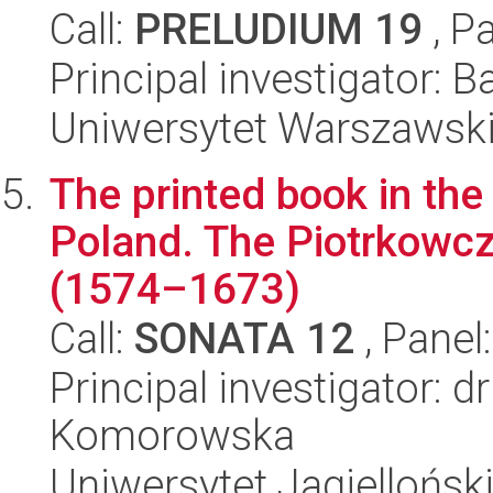
Call:
PRELUDIUM 19
, P
Principal investigator: 
Uniwersytet Warszawsk
The printed book in the
Poland. The Piotrkowczy
(1574–1673)
Call:
SONATA 12
, Panel
Principal investigator: d
Komorowska
Uniwersytet Jagielloński