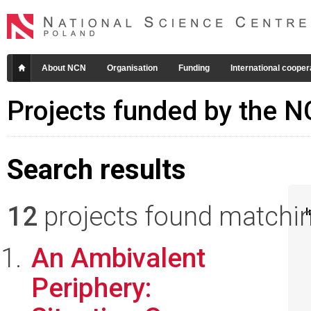
About NCN
Organisation
Funding
International cooper
Projects funded by the 
Search results
12
projects found matching
I
An Ambivalent
Periphery: