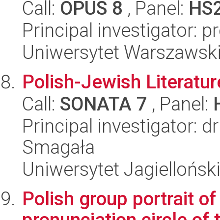
Call:
OPUS 8
, Panel:
HS
Principal investigator: 
Uniwersytet Warszawski,
Polish-Jewish Literatu
Call:
SONATA 7
, Panel:
Principal investigator: 
Smagała
Uniwersytet Jagielloński
Polish group portrait of
pronunciation circle of 