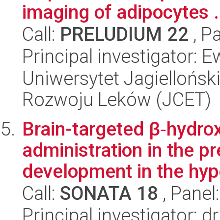
imaging of adipocytes .
Call:
PRELUDIUM 22
, P
Principal investigator: 
Uniwersytet Jagiellońsk
Rozwoju Leków (JCET)
Brain-targeted β‐hydro
administration in the pr
development in the hypo
Call:
SONATA 18
, Panel
Principal investigator: d