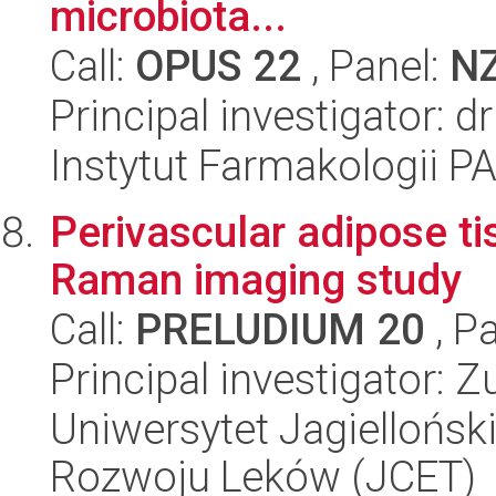
microbiota...
Call:
OPUS 22
, Panel:
N
Principal investigator: 
Instytut Farmakologii P
Perivascular adipose ti
Raman imaging study
Call:
PRELUDIUM 20
, P
Principal investigator:
Uniwersytet Jagiellońsk
Rozwoju Leków (JCET)