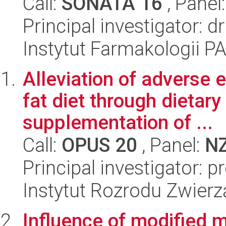
Call:
SONATA 16
, Panel
Principal investigator:
Instytut Farmakologii P
Alleviation of adverse 
fat diet through dietar
supplementation of ...
Call:
OPUS 20
, Panel:
N
Principal investigator: p
Instytut Rozrodu Zwier
Influence of modified m