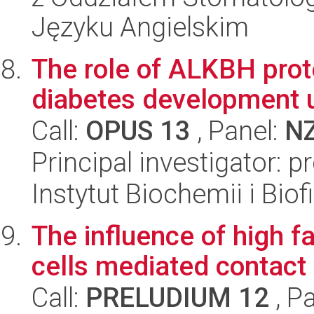
Języku Angielskim
The role of ALKBH prote
diabetes development u
Call:
OPUS 13
, Panel:
N
Principal investigator: p
Instytut Biochemii i Biof
The influence of high f
cells mediated contact 
Call:
PRELUDIUM 12
, P