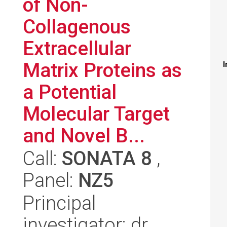
of Non-
Collagenous
Extracellular
Matrix Proteins as
I
a Potential
Molecular Target
and Novel B...
Call:
SONATA 8
,
Panel:
NZ5
Principal
investigator: dr