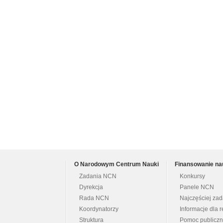
O Narodowym Centrum Nauki
Finansowanie na
Zadania NCN
Konkursy
Dyrekcja
Panele NCN
Rada NCN
Najczęściej za
Koordynatorzy
Informacje dla r
Struktura
Pomoc publicz