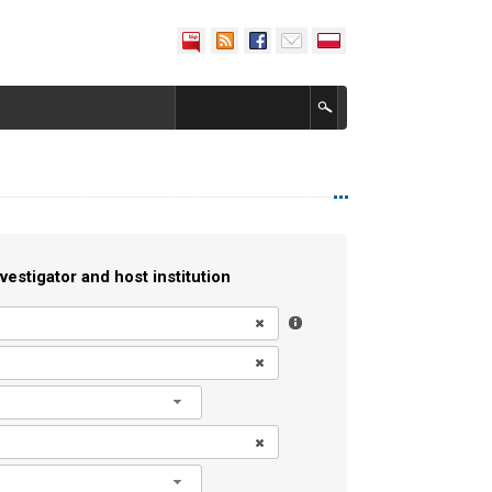
vestigator and host institution
l
l