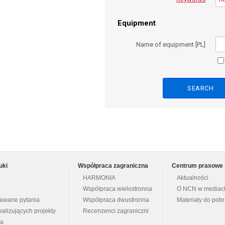
Equipment
Name of equipment [PL]
uki
Współpraca zagraniczna
Centrum prasowe
HARMONIA
Aktualności
Współpraca wielostronna
O NCN w mediac
dawane pytania
Współpraca dwustronna
Materiały do pob
ealizujących projekty
Recenzenci zagraniczni
na