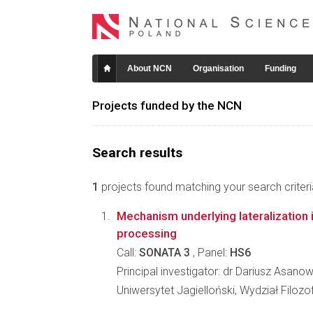
About NCN
Organisation
Funding
Projects funded by the NCN
Search results
1
projects found matching your search criteri
Mechanism underlying lateralization i
processing
Call:
SONATA 3
, Panel:
HS6
Principal investigator: dr Dariusz Asano
Uniwersytet Jagielloński, Wydział Filozo