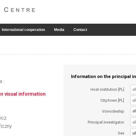
International cooperation
Media
Contact
Information on the principal in
a :
Host institution [PL]
n visual information
City/town [PL]
al
Voivodeship
wicz
Principal investigator
ficzny
al
Sex