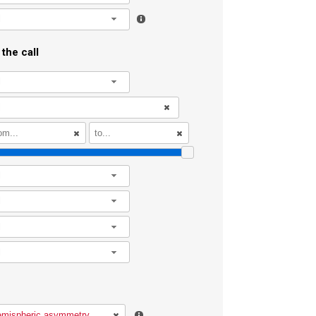
l
the call
l
l
l
l
l