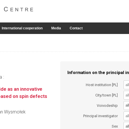
International cooperation
Media
Contact
Information on the principal in
a :
Host institution [PL]
ide as an innovative
City/town [PL]
based on spin defects
al
Voivodeship
efan Wysmołek
Principal investigator
al
Sex