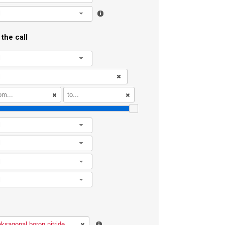
l
the call
l
l
l
l
l