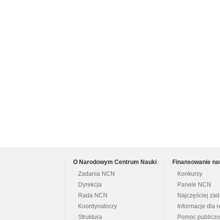
O Narodowym Centrum Nauki
Finansowanie na
Zadania NCN
Konkursy
Dyrekcja
Panele NCN
Rada NCN
Najczęściej za
Koordynatorzy
Informacje dla r
Struktura
Pomoc publicz