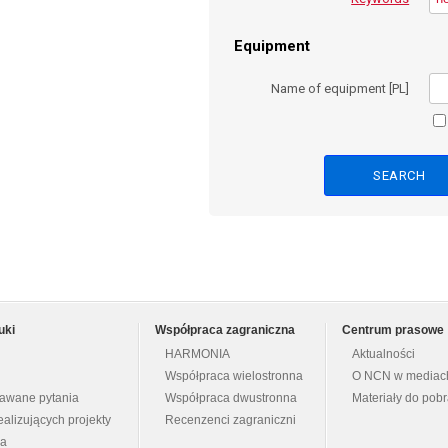
Equipment
Name of equipment [PL]
uki
Współpraca zagraniczna
Centrum prasowe
HARMONIA
Aktualności
Współpraca wielostronna
O NCN w mediac
dawane pytania
Współpraca dwustronna
Materiały do pob
ealizujących projekty
Recenzenci zagraniczni
na