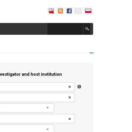
vestigator and host institution
l
l