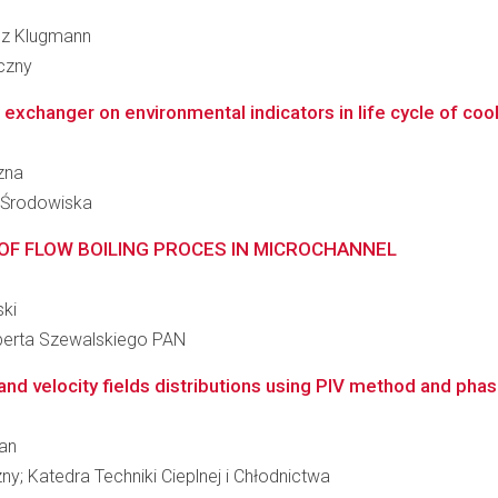
usz Klugmann
czny
t exchanger on environmental indicators in life cycle of coo
azna
i Środowiska
OF FLOW BOILING PROCES IN MICROCHANNEL
ski
berta Szewalskiego PAN
and velocity fields distributions using PIV method and phas
ian
y; Katedra Techniki Cieplnej i Chłodnictwa