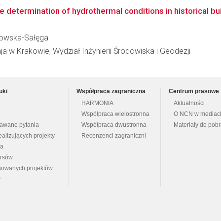
ive determination of hydrothermal conditions in historical bu
dłowska-Sałęga
ja w Krakowie, Wydział Inżynierii Środowiska i Geodezji
uki
Współpraca zagraniczna
Centrum prasowe
HARMONIA
Aktualności
Współpraca wielostronna
O NCN w mediac
dawane pytania
Współpraca dwustronna
Materiały do pob
ealizujących projekty
Recenzenci zagraniczni
na
ursów
nsowanych projektów
y