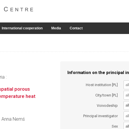
International cooperation
Media
Contact
Information on the principal in
ia :
Host institution [PL]
 spatial porous
City/town [PL]
-temperature heat
al
Voivodeship
Principal investigator
na Anna Nemś
al
Sex