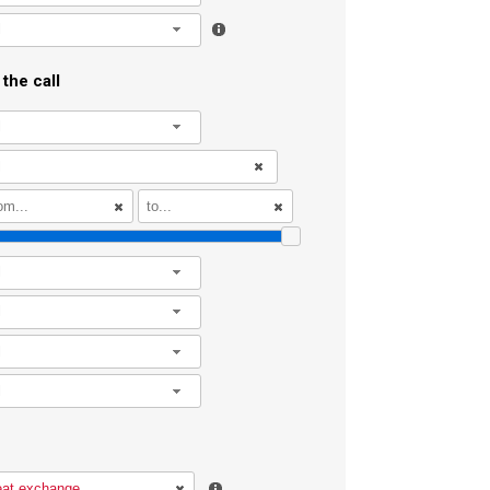
l
the call
l
l
l
l
l