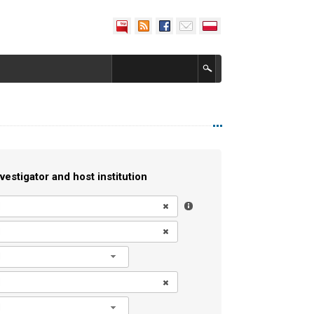
vestigator and host institution
l
l