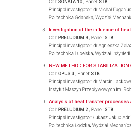
Call:
SONATA 10
, Panel:
ST8
Principal investigator: dr Michał Eugeni
Politechnika Gdańska, Wydział Mechani
Investigation of the influence of hea
Call:
PRELUDIUM 9
, Panel:
ST8
Principal investigator: dr Agnieszka Żel
Politechnika Lubelska, Wydział Inżynieri
NEW METHOD FOR STABILIZATION 
Call:
OPUS 3
, Panel:
ST8
Principal investigator: dr Marcin Lackow
Instytut Maszyn Przepływowych im. Ro
Analysis of heat transfer processes 
Call:
PRELUDIUM 2
, Panel:
ST8
Principal investigator: Łukasz Jakub Adr
Politechnika Łódzka, Wydział Mechaniczn