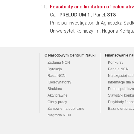
Feasibility and limitation of calculat
Call:
PRELUDIUM 1
, Panel:
ST8
Principal investigator: dr Agnieszka Sa
Uniwersytet Rolniczy im. Hugona Kołłąta
O Narodowym Centrum Nauki
Finansowanie na
Zadania NCN
Konkursy
Dyrekcja
Panele NCN
Rada NCN
Najczęściej za
Koordynatorzy
Informacje dla r
Struktura
Pomoc publicz
Akty prawne
Statystyki konk
Oferty pracy
Przykłady fina
Zamówienia publiczne
Baza ofert prac
Nagroda NCN