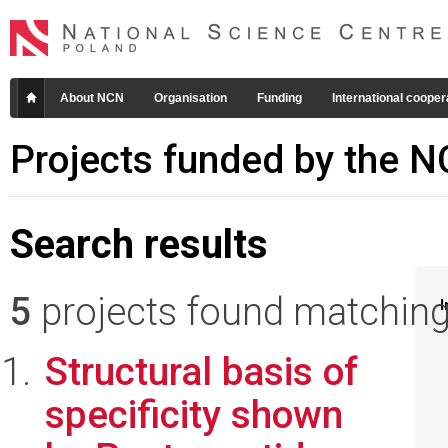
About NCN
Organisation
Funding
International cooper
Projects funded by the 
Search results
5
projects found matching 
I
Structural basis of
specificity shown