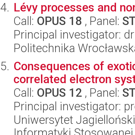
Lévy processes and non
Call:
OPUS 18
, Panel:
S
Principal investigator: d
Politechnika Wrocławsk
Consequences of exotic 
correlated electron sy
Call:
OPUS 12
, Panel:
S
Principal investigator: p
Uniwersytet Jagielloński
Informatyki Stosowanej