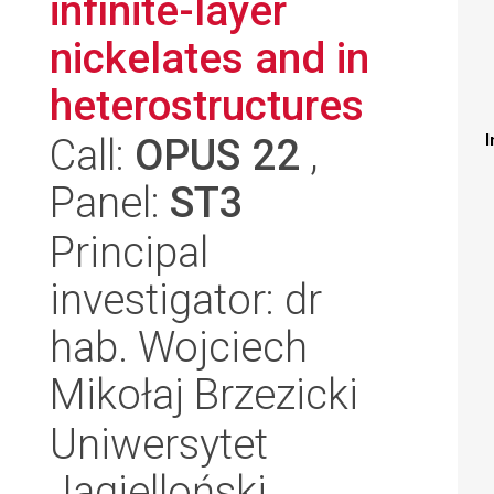
infinite-layer
nickelates and in
heterostructures
Call:
OPUS 22
,
I
Panel:
ST3
Principal
investigator: dr
hab. Wojciech
Mikołaj Brzezicki
Uniwersytet
Jagielloński,