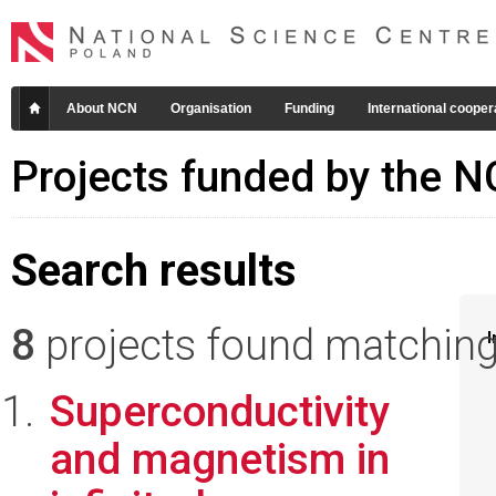
About NCN
Organisation
Funding
International cooper
Projects funded by the 
Search results
8
projects found matching 
I
Superconductivity
and magnetism in