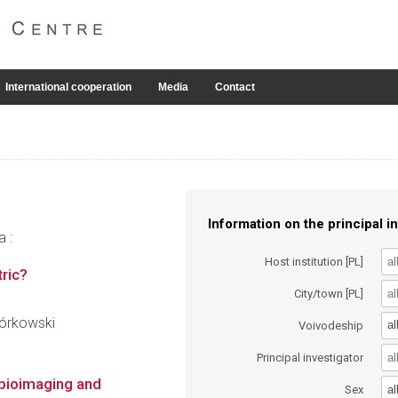
International cooperation
Media
Contact
Information on the principal in
a :
Host institution [PL]
ric?
City/town [PL]
iórkowski
al
Voivodeship
Principal investigator
, bioimaging and
al
Sex