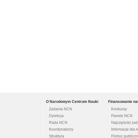
O Narodowym Centrum Nauki
Finansowanie na
Zadania NCN
Konkursy
Dyrekcja
Panele NCN
Rada NCN
Najczęściej za
Koordynatorzy
Informacje dla r
Struktura
Pomoc publicz