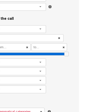
l
the call
l
l
l
l
l