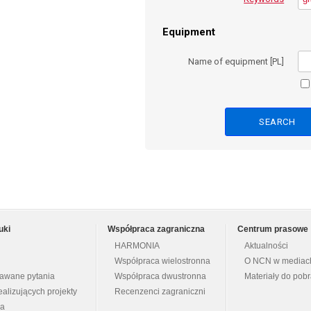
Equipment
Name of equipment [PL]
uki
Współpraca zagraniczna
Centrum prasowe
HARMONIA
Aktualności
Współpraca wielostronna
O NCN w mediac
dawane pytania
Współpraca dwustronna
Materiały do pob
ealizujących projekty
Recenzenci zagraniczni
na