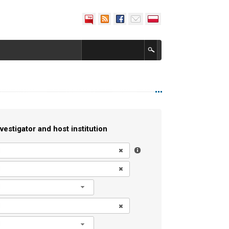
vestigator and host institution
l
l