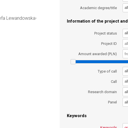
al
Academic degree/title
ózefa Lewandowska-
Information of the project and 
al
Project status
Project ID
Amount awarded (PLN)
al
Type of call
al
Call
al
Research domain
al
Panel
Keywords
Keywords