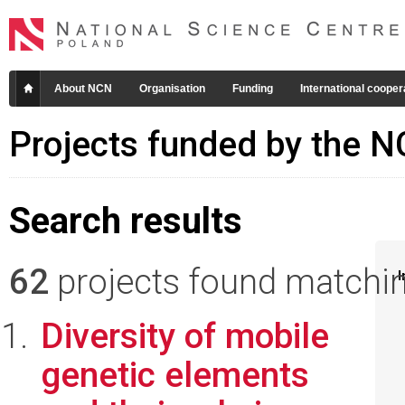
About NCN
Organisation
Funding
International cooper
Projects funded by the 
Search results
62
projects found matching
I
Diversity of mobile
genetic elements