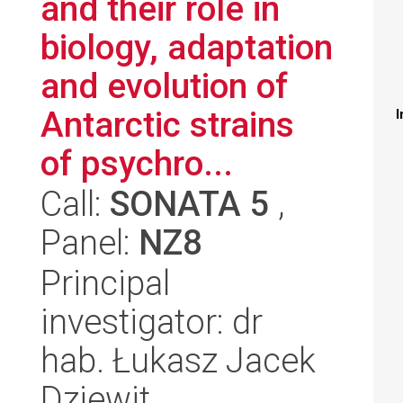
and their role in
biology, adaptation
and evolution of
Antarctic strains
I
of psychro...
Call:
SONATA 5
,
Panel:
NZ8
Principal
investigator: dr
hab. Łukasz Jacek
Dziewit