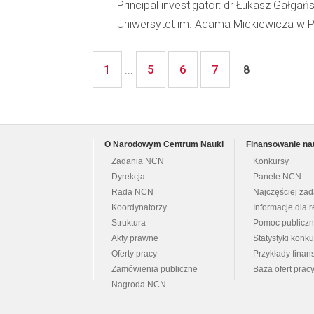
Principal investigator: dr Łukasz Gałgańs
Uniwersytet im. Adama Mickiewicza w Po
1
5
6
7
...
8
O Narodowym Centrum Nauki
Finansowanie na
Zadania NCN
Konkursy
Dyrekcja
Panele NCN
Rada NCN
Najczęściej za
Koordynatorzy
Informacje dla r
Struktura
Pomoc publicz
Akty prawne
Statystyki konk
Oferty pracy
Przykłady fina
Zamówienia publiczne
Baza ofert prac
Nagroda NCN