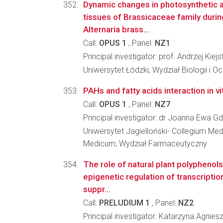
Dynamic changes in photosynthetic ap
tissues of Brassicaceae family duri
Alternaria brass...
Call:
OPUS 1
, Panel:
NZ1
Principal investigator: prof. Andrzej Kie
Uniwersytet Łódzki, Wydział Biologii i 
PAHs and fatty acids interaction in vi
Call:
OPUS 1
, Panel:
NZ7
Principal investigator: dr Joanna Ewa G
Uniwersytet Jagielloński- Collegium Me
Medicum; Wydział Farmaceutyczny
The role of natural plant polyphenols
epigenetic regulation of transcripti
suppr...
Call:
PRELUDIUM 1
, Panel:
NZ2
Principal investigator: Katarzyna Agnie