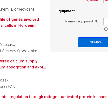
 Chemii Biomedycznej
Equipment
ile of genes involved
Name of equipment [PL]
mal cells in Hordeum
a Szarejko
 i Ochrony Środowiska
iverse calcium supply
cium absorption and expr...
-Kozak
ności PAN
tal regulation through mitogen-activated protein kinases i