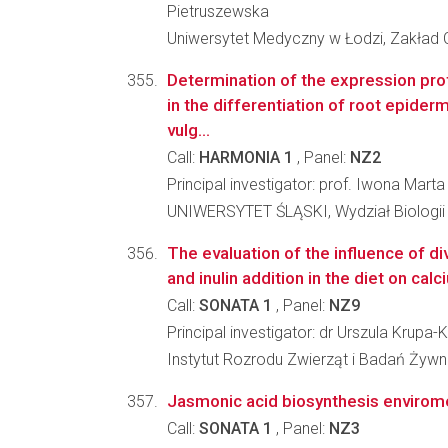
Pietruszewska
Uniwersytet Medyczny w Łodzi, Zakład
Determination of the expression prof
in the differentiation of root epider
vulg...
Call:
HARMONIA 1
, Panel:
NZ2
Principal investigator: prof. Iwona Mart
UNIWERSYTET ŚLĄSKI, Wydział Biologii
The evaluation of the influence of d
and inulin addition in the diet on cal
Call:
SONATA 1
, Panel:
NZ9
Principal investigator: dr Urszula Krupa
Instytut Rozrodu Zwierząt i Badań Żyw
Jasmonic acid biosynthesis enviromen
Call:
SONATA 1
, Panel:
NZ3