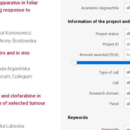
paratus in foliar
al
Academic degree/title
ng response to
Information of the project and 
jstut Kononowicz
al
Project status
Ochrony Środowiska
Project ID
tro and in vivo
Amount awarded (PLN)
dula-Argasińska
al
Type of call
dicum, Collegium
al
Call
al
Research domain
 and clofarabine in
on of selected tumour
al
Panel
Keywords
szka Lubecka-
Keywords