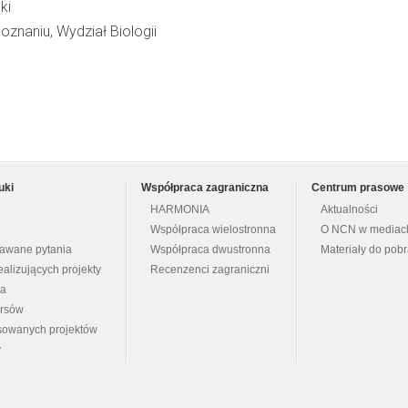
ki
znaniu, Wydział Biologii
uki
Współpraca zagraniczna
Centrum prasowe
HARMONIA
Aktualności
Współpraca wielostronna
O NCN w mediac
dawane pytania
Współpraca dwustronna
Materiały do pob
ealizujących projekty
Recenzenci zagraniczni
na
ursów
nsowanych projektów
y