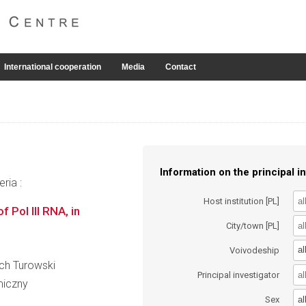
International cooperation
Media
Contact
Information on the principal in
ria :
Host institution [PL]
 Pol III RNA, in
City/town [PL]
al
Voivodeship
ech Turowski
Principal investigator
miczny
al
Sex