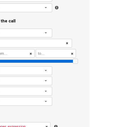
l
the call
l
l
l
l
l