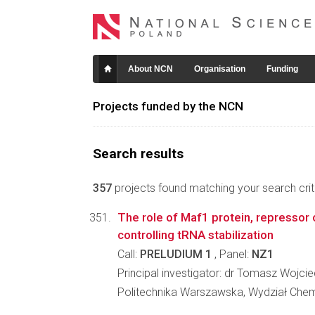
About NCN
Organisation
Funding
Projects funded by the NCN
Search results
357
projects found matching your search crite
The role of Maf1 protein, repressor of
controlling tRNA stabilization
Call:
PRELUDIUM 1
, Panel:
NZ1
Principal investigator: dr Tomasz Wojci
Politechnika Warszawska, Wydział Che