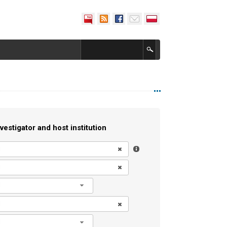
vestigator and host institution
l
l