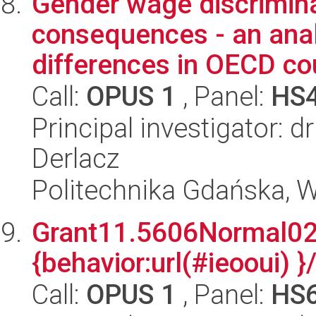
Gender wage discrimina
consequences - an anal
differences in OECD cou
Call:
OPUS 1
, Panel:
HS
Principal investigator: 
Derlacz
Politechnika Gdańska, W
Grant11.5606Normal021
{behavior:url(#ieooui) }/
Call:
OPUS 1
, Panel:
HS