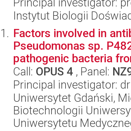
Principal investigator:
Instytut Biologii Doświ
Factors involved in antib
Pseudomonas sp. P482 s
pathogenic bacteria fro
Call:
OPUS 4
, Panel:
NZ
Principal investigator: d
Uniwersytet Gdański, M
Biotechnologii Uniwers
Uniwersytetu Medyczn