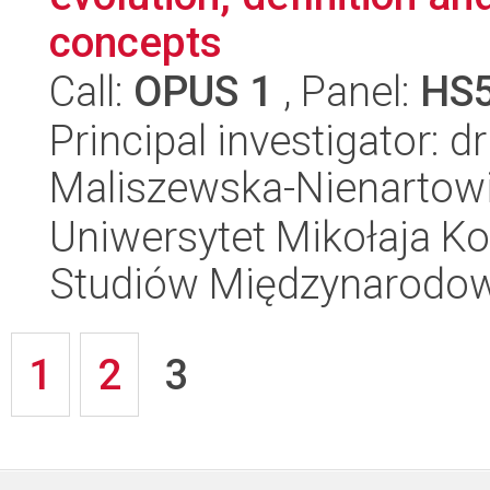
concepts
Call:
OPUS 1
, Panel:
HS
Principal investigator: d
Maliszewska-Nienartow
Uniwersytet Mikołaja Kop
Studiów Międzynarodo
1
2
3