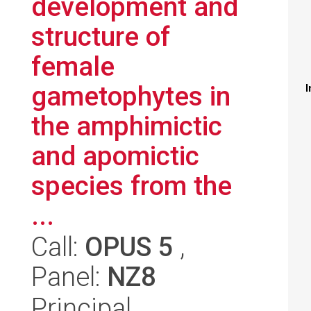
development and
structure of
female
gametophytes in
I
the amphimictic
and apomictic
species from the
...
Call:
OPUS 5
,
Panel:
NZ8
Principal