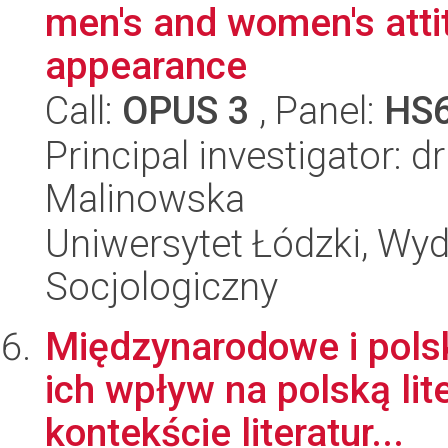
men's and women's atti
appearance
Call:
OPUS 3
, Panel:
HS
Principal investigator: 
Malinowska
Uniwersytet Łódzki, Wy
Socjologiczny
Międzynarodowe i polsk
ich wpływ na polską lit
kontekście literatur...