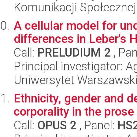
Komunikacji Społecznej
A cellular model for u
differences in Leber's 
Call:
PRELUDIUM 2
, Pan
Principal investigator: 
Uniwersytet Warszawsk
Ethnicity, gender and d
corporality in the pros
Call:
OPUS 2
, Panel:
HS