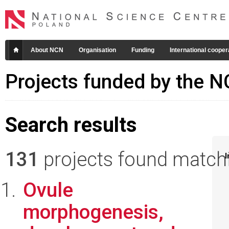
About NCN
Organisation
Funding
International cooper
Projects funded by the 
Search results
131
projects found matchin
I
Ovule
morphogenesis,