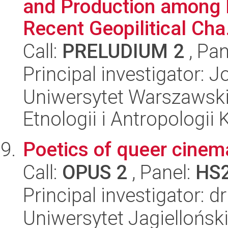
and Production among L
Recent Geopilitical Cha.
Call:
PRELUDIUM 2
, Pan
Principal investigator:
Uniwersytet Warszawski,
Etnologii i Antropologii 
Poetics of queer cinem
Call:
OPUS 2
, Panel:
HS
Principal investigator: 
Uniwersytet Jagielloński