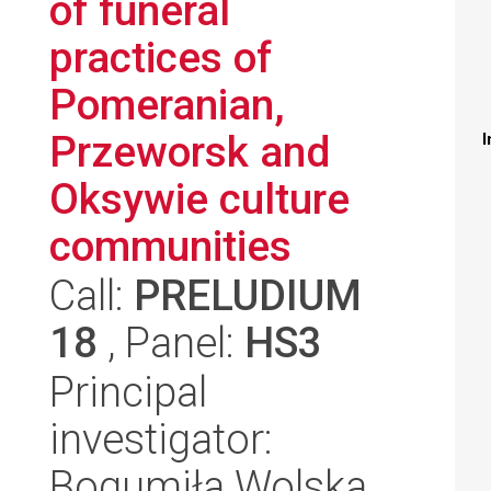
of funeral
practices of
Pomeranian,
Przeworsk and
I
Oksywie culture
communities
Call:
PRELUDIUM
18
, Panel:
HS3
Principal
investigator:
Bogumiła Wolska