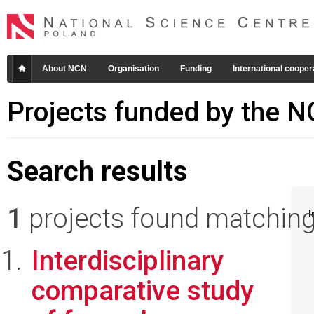
About NCN
Organisation
Funding
International cooper
Projects funded by the 
Search results
1
projects found matching 
I
Interdisciplinary
comparative study