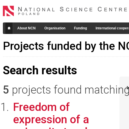
About NCN
Organisation
Funding
International cooper
Projects funded by the 
Search results
5
projects found matching 
I
Freedom of
expression of a