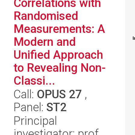
Correlations with
Randomised
Measurements: A
Modern and
I
Unified Approach
to Revealing Non-
Classi...
Call:
OPUS 27
,
Panel:
ST2
Principal
investigator: prof.