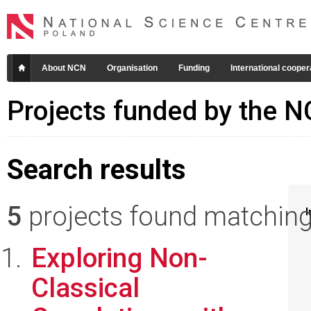
About NCN
Organisation
Funding
International cooper
Projects funded by the 
Search results
5
projects found matching 
I
Exploring Non-
Classical