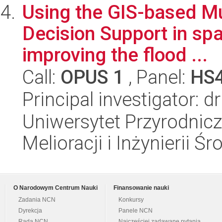
Using the GIS-based Mul
Decision Support in spa
improving the flood ...
Call:
OPUS 1
, Panel:
HS
Principal investigator: 
Uniwersytet Przyrodnicz
Melioracji i Inżynierii Ś
O Narodowym Centrum Nauki
Finansowanie nauki
Zadania NCN
Konkursy
Dyrekcja
Panele NCN
Rada NCN
Najczęściej zadawane pytania