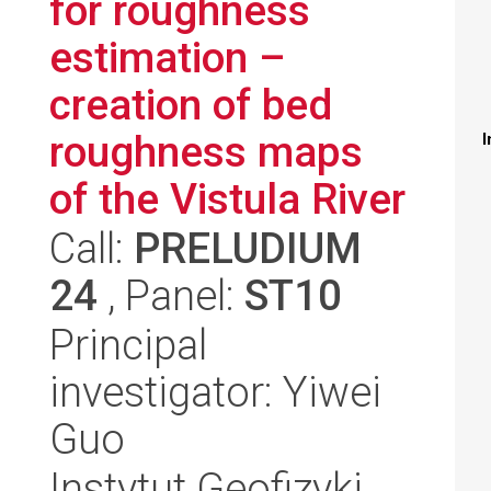
for roughness
estimation –
creation of bed
roughness maps
I
of the Vistula River
Call:
PRELUDIUM
24
, Panel:
ST10
Principal
investigator: Yiwei
Guo
Instytut Geofizyki