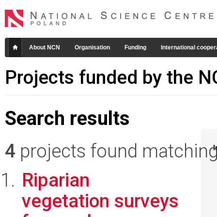
About NCN
Organisation
Funding
International cooper
Projects funded by the 
Search results
4
projects found matching 
I
Riparian
vegetation surveys