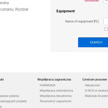
howska
oznaniu, Wydział
Equipment
Name of equipment [PL]
uki
Współpraca zagraniczna
Centrum prasowe
HARMONIA
Aktualności
Współpraca wielostronna
O NCN w mediac
dawane pytania
Współpraca dwustronna
Materiały do pob
ealizujących projekty
Recenzenci zagraniczni
na