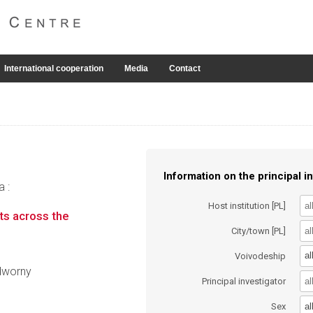
International cooperation
Media
Contact
Information on the principal in
a :
Host institution [PL]
ots across the
City/town [PL]
al
Voivodeship
adworny
Principal investigator
al
Sex