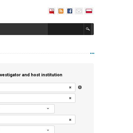
vestigator and host institution
l
l