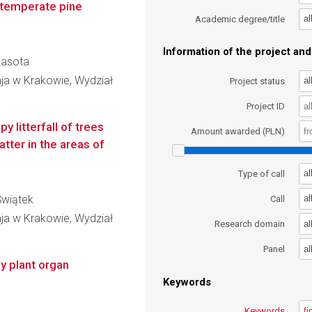
n temperate pine
al
Academic degree/title
Information of the project and 
 Lasota
aja w Krakowie, Wydział
al
Project status
Project ID
y litterfall of trees
Amount awarded (PLN)
tter in the areas of
al
Type of call
 Świątek
al
Call
aja w Krakowie, Wydział
al
Research domain
al
Panel
 plant organ
Keywords
Keywords