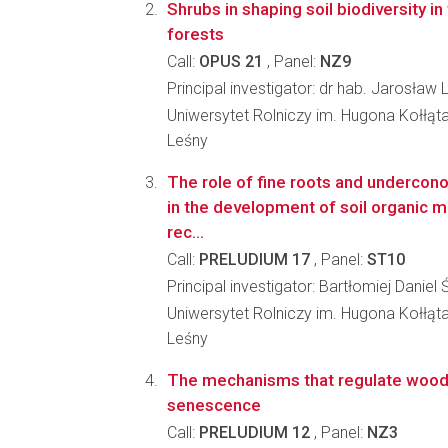
Shrubs in shaping soil biodiversity i
forests
Call:
OPUS 21
, Panel:
NZ9
Principal investigator: dr hab. Jarosław
Uniwersytet Rolniczy im. Hugona Kołłąt
Leśny
The role of fine roots and underconop
in the development of soil organic ma
rec...
Call:
PRELUDIUM 17
, Panel:
ST10
Principal investigator: Bartłomiej Daniel
Uniwersytet Rolniczy im. Hugona Kołłąt
Leśny
The mechanisms that regulate woody
senescence
Call:
PRELUDIUM 12
, Panel:
NZ3