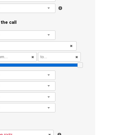
l
the call
l
l
l
l
l