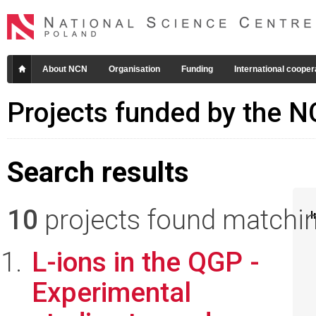
About NCN
Organisation
Funding
International cooper
Projects funded by the 
Search results
10
projects found matching
I
L-ions in the QGP -
Experimental