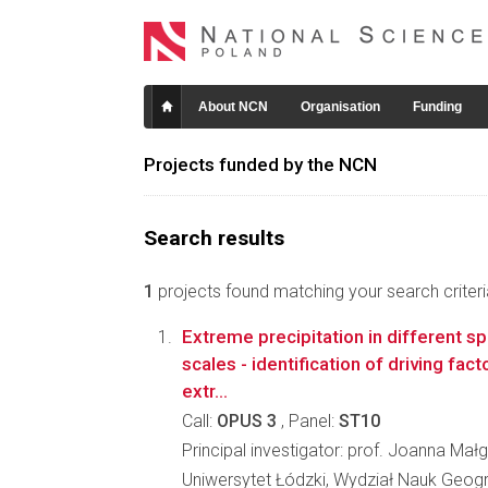
About NCN
Organisation
Funding
Projects funded by the NCN
Search results
1
projects found matching your search criteri
Extreme precipitation in different s
scales - identification of driving fact
extr...
Call:
OPUS 3
, Panel:
ST10
Principal investigator: prof. Joanna Mał
Uniwersytet Łódzki, Wydział Nauk Geog