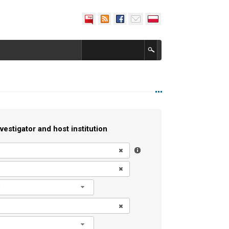
vestigator and host institution
l
l