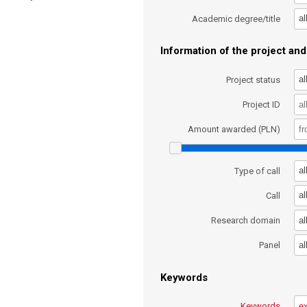
al
Academic degree/title
Information of the project and 
al
Project status
Project ID
Amount awarded (PLN)
al
Type of call
al
Call
al
Research domain
al
Panel
Keywords
Keywords