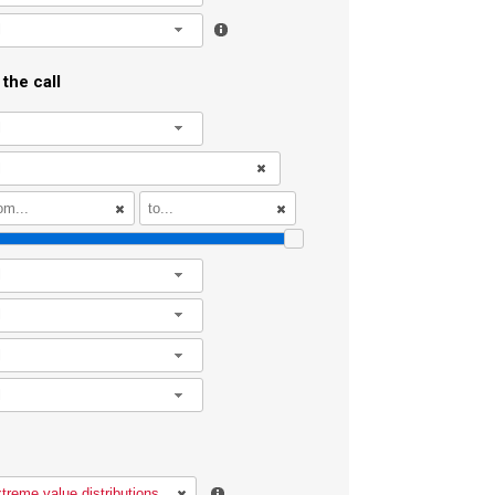
l
the call
l
l
l
l
l