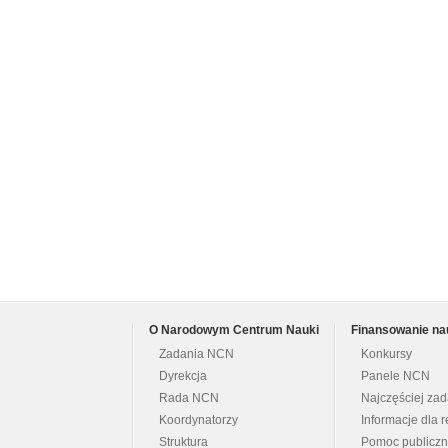
O Narodowym Centrum Nauki
Finansowanie na
Zadania NCN
Konkursy
Dyrekcja
Panele NCN
Rada NCN
Najczęściej za
Koordynatorzy
Informacje dla r
Struktura
Pomoc publicz