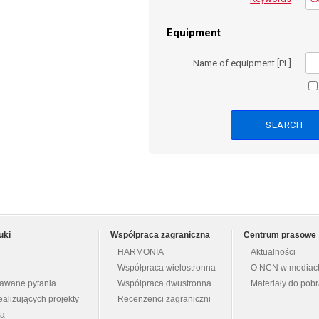
Equipment
Name of equipment [PL]
uki
Współpraca zagraniczna
Centrum prasowe
HARMONIA
Aktualności
Współpraca wielostronna
O NCN w mediac
dawane pytania
Współpraca dwustronna
Materiały do pob
ealizujących projekty
Recenzenci zagraniczni
na