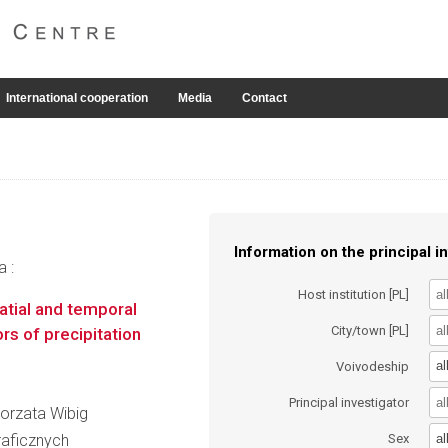
International cooperation
Media
Contact
Information on the principal in
a :
Host institution [PL]
patial and temporal
City/town [PL]
ors of precipitation
al
Voivodeship
Principal investigator
gorzata Wibig
al
raficznych
Sex