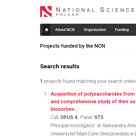
About NCN
Organisation
Funding
Projects funded by the NCN
Search results
1
projects found matching your search criteri
Acquisition of polysaccharides from
and comprehensive study of their use
biosorben...
Call:
OPUS 4
, Panel:
ST5
Principal investigator: dr Aleksandra An
Uniwersytet Marii Curie-Skłodowskiej w L