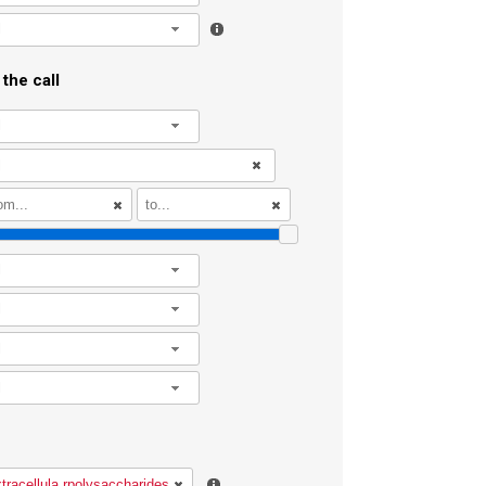
l
the call
l
l
l
l
l