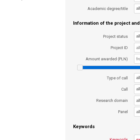
al
Academic degree/title
Information of the project and 
al
Project status
Project ID
Amount awarded (PLN)
al
Type of call
al
Call
al
Research domain
al
Panel
Keywords
Keywords