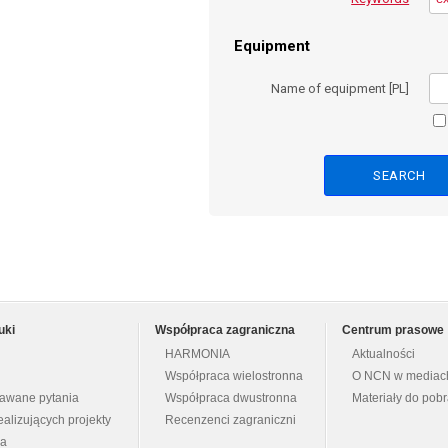
Equipment
Name of equipment [PL]
uki
Współpraca zagraniczna
Centrum prasowe
HARMONIA
Aktualności
Współpraca wielostronna
O NCN w mediac
dawane pytania
Współpraca dwustronna
Materiały do pob
ealizujących projekty
Recenzenci zagraniczni
na