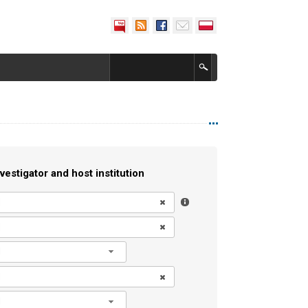
vestigator and host institution
l
l