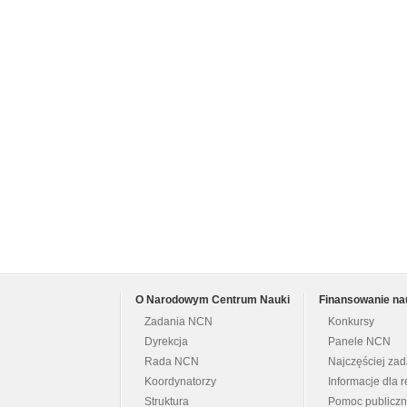
O Narodowym Centrum Nauki
Finansowanie na
Zadania NCN
Konkursy
Dyrekcja
Panele NCN
Rada NCN
Najczęściej za
Koordynatorzy
Informacje dla r
Struktura
Pomoc publicz