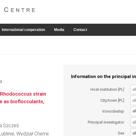
International cooperation
Media
Contact
Information on the principal in
a :
Host institution [PL]
 Rhodococcus strain
City/town [PL]
 as bioflocculants,
al
Voivodeship
Principal investigator
na Szcześ
al
ublinie, Wydział Chemii
Sex