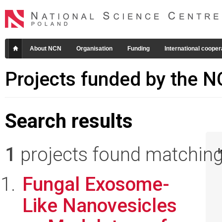
About NCN
Organisation
Funding
International cooper
Projects funded by the 
Search results
1
projects found matching 
I
Fungal Exosome-
Like Nanovesicles