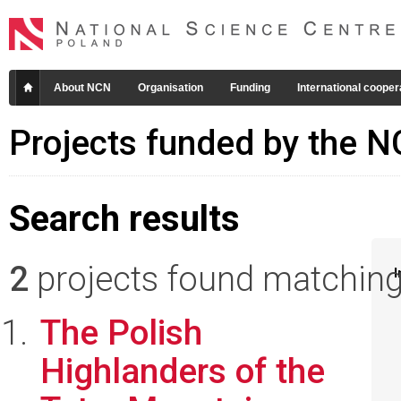
About NCN
Organisation
Funding
International cooper
Projects funded by the 
Search results
2
projects found matching 
I
The Polish
Highlanders of the