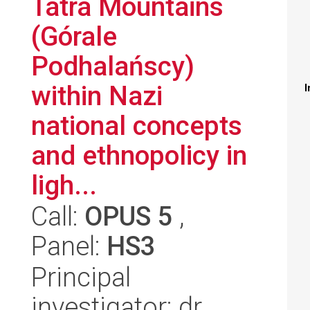
Tatra Mountains
(Górale
Podhalańscy)
within Nazi
I
national concepts
and ethnopolicy in
ligh...
Call:
OPUS 5
,
Panel:
HS3
Principal
investigator: dr