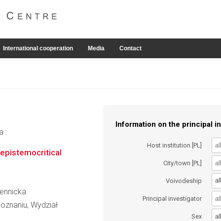
International cooperation
Media
Contact
Information on the principal in
a :
Host institution [PL]
 epistemocritical
City/town [PL]
al
Voivodeship
iennicka
Principal investigator
oznaniu, Wydział
al
Sex