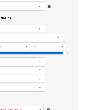
l
the call
l
l
l
l
l