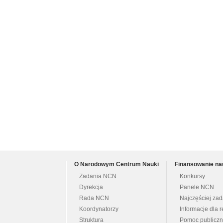
O Narodowym Centrum Nauki
Finansowanie na
Zadania NCN
Konkursy
Dyrekcja
Panele NCN
Rada NCN
Najczęściej za
Koordynatorzy
Informacje dla r
Struktura
Pomoc publicz