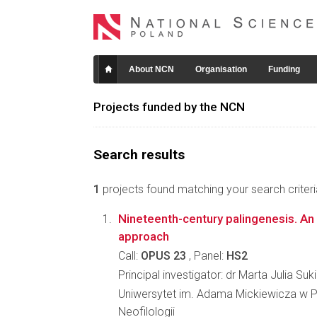
About NCN
Organisation
Funding
Projects funded by the NCN
Search results
1
projects found matching your search criteri
Nineteenth-century palingenesis. An
approach
Call:
OPUS 23
, Panel:
HS2
Principal investigator: dr Marta Julia Suk
Uniwersytet im. Adama Mickiewicza w P
Neofilologii