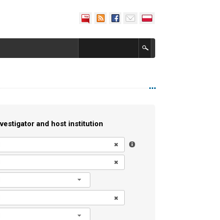
vestigator and host institution
l
l