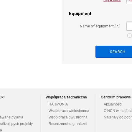
Equipment
Name of equipment [PL]
uki
Współpraca zagraniczna
Centrum prasowe
HARMONIA
Aktualności
Współpraca wielostronna
O NCN w mediac
dawane pytania
Współpraca dwustronna
Materiały do pob
ealizujących projekty
Recenzenci zagraniczni
na