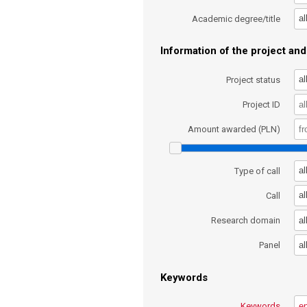
al
Academic degree/title
Information of the project and 
al
Project status
Project ID
Amount awarded (PLN)
al
Type of call
al
Call
al
Research domain
al
Panel
Keywords
Keywords