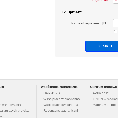
Equipment
Name of equipment [PL]
uki
Współpraca zagraniczna
Centrum prasowe
HARMONIA
Aktualności
Współpraca wielostronna
O NCN w mediac
dawane pytania
Współpraca dwustronna
Materiały do pob
ealizujących projekty
Recenzenci zagraniczni
na