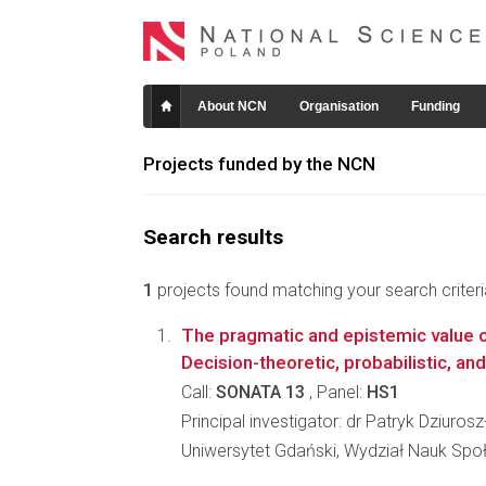
About NCN
Organisation
Funding
Projects funded by the NCN
Search results
1
projects found matching your search criteri
The pragmatic and epistemic value o
Decision-theoretic, probabilistic, an
Call:
SONATA 13
, Panel:
HS1
Principal investigator: dr Patryk Dziuros
Uniwersytet Gdański, Wydział Nauk Spo