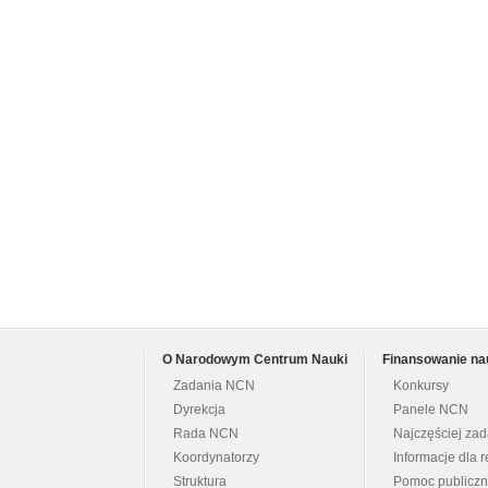
O Narodowym Centrum Nauki
Finansowanie na
Zadania NCN
Konkursy
Dyrekcja
Panele NCN
Rada NCN
Najczęściej za
Koordynatorzy
Informacje dla r
Struktura
Pomoc publicz