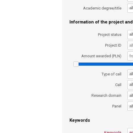
al
Academic degree/title
Information of the project and 
al
Project status
Project ID
Amount awarded (PLN)
al
Type of call
al
Call
al
Research domain
al
Panel
Keywords
Keywords