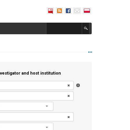
vestigator and host institution
l
l