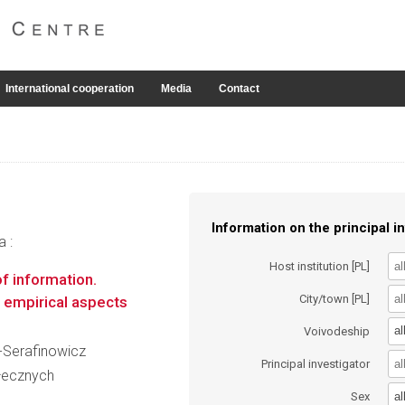
International cooperation
Media
Contact
Information on the principal in
a :
Host institution [PL]
f information.
City/town [PL]
d empirical aspects
al
Voivodeship
z-Serafinowicz
Principal investigator
łecznych
al
Sex