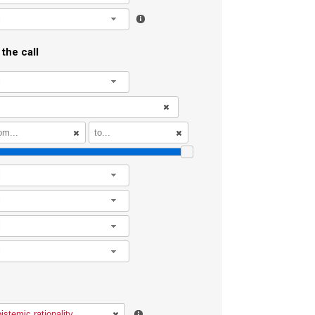
l
the call
l
l
l
l
l