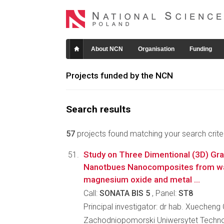
About NCN
Organisation
Funding
Projects funded by the NCN
Search results
57
projects found matching your search criter
Study on Three Dimentional (3D) G
Nanotbues Nanocomposites from wa
magnesium oxide and metal ...
Call:
SONATA BIS 5
, Panel:
ST8
Principal investigator: dr hab. Xuecheng
Zachodniopomorski Uniwersytet Techno