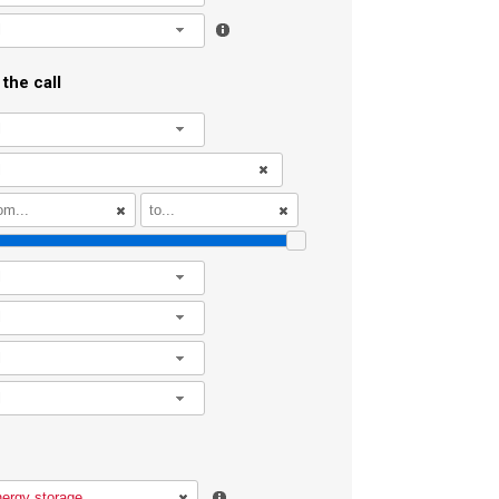
l
the call
l
l
l
l
l