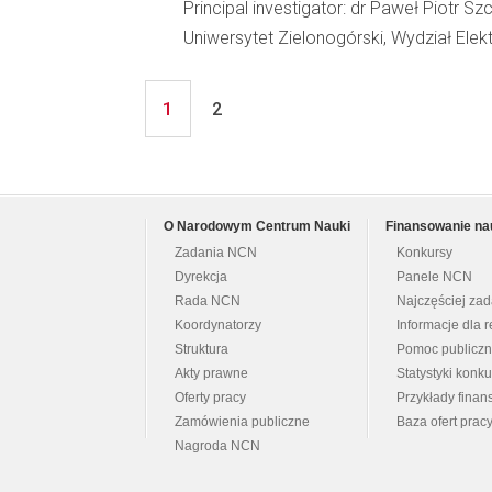
Principal investigator: dr Paweł Piotr Sz
Uniwersytet Zielonogórski, Wydział Elekt
1
2
O Narodowym Centrum Nauki
Finansowanie na
Zadania NCN
Konkursy
Dyrekcja
Panele NCN
Rada NCN
Najczęściej za
Koordynatorzy
Informacje dla r
Struktura
Pomoc publicz
Akty prawne
Statystyki konk
Oferty pracy
Przykłady fina
Zamówienia publiczne
Baza ofert prac
Nagroda NCN