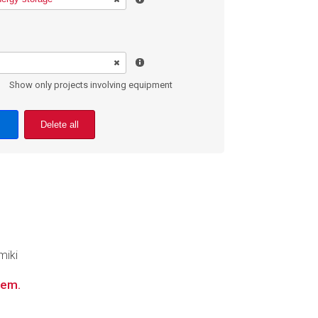
Show only projects involving equipment
Delete all
miki
tem.