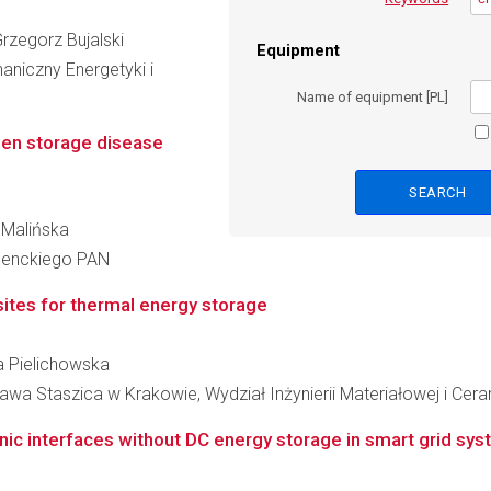
Grzegorz Bujalski
Equipment
niczny Energetyki i
Name of equipment [PL]
gen storage disease
a Malińska
 Nenckiego PAN
tes for thermal energy storage
ka Pielichowska
wa Staszica w Krakowie, Wydział Inżynierii Materiałowej i Cera
nic interfaces without DC energy storage in smart grid sys