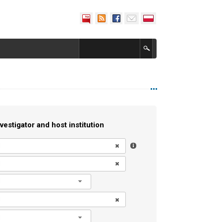
vestigator and host institution
l
l