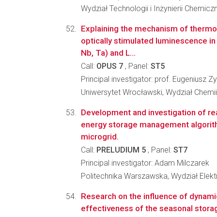
Wydział Technologii i Inżynierii Chemicz
Explaining the mechanism of therm
optically stimulated luminescence 
Nb, Ta) and L...
Call:
OPUS 7
, Panel:
ST5
Principal investigator: prof. Eugeniusz Z
Uniwersytet Wrocławski, Wydział Chemii
Development and investigation of re
energy storage management algorit
microgrid.
Call:
PRELUDIUM 5
, Panel:
ST7
Principal investigator: Adam Milczarek
Politechnika Warszawska, Wydział Elekt
Research on the influence of dynam
effectiveness of the seasonal stora