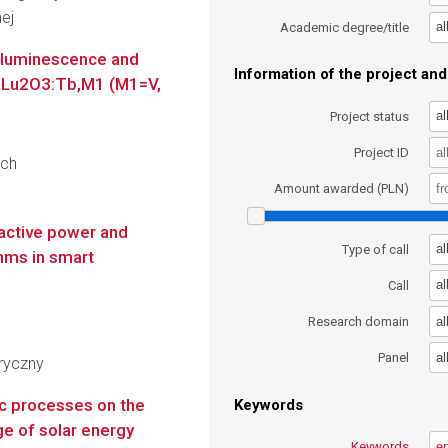
nej
al
Academic degree/title
oluminescence and
Information of the project and 
in Lu2O3:Tb,M1 (M1=V,
al
Project status
Project ID
ych
Amount awarded (PLN)
active power and
al
Type of call
hms in smart
al
Call
al
Research domain
al
Panel
ryczny
ic processes on the
Keywords
ge of solar energy
Keywords