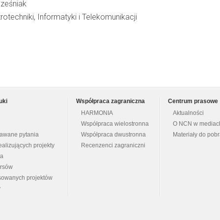
cześniak
rotechniki, Informatyki i Telekomunikacji
uki
Współpraca zagraniczna
Centrum prasowe
HARMONIA
Aktualności
Współpraca wielostronna
O NCN w mediac
dawane pytania
Współpraca dwustronna
Materiały do pob
ealizujących projekty
Recenzenci zagraniczni
na
ursów
nsowanych projektów
y