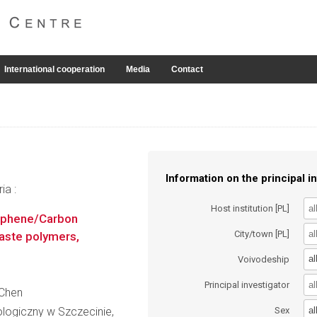
International cooperation
Media
Contact
Information on the principal in
ia :
Host institution [PL]
raphene/Carbon
City/town [PL]
ste polymers,
al
Voivodeship
Principal investigator
 Chen
al
logiczny w Szczecinie,
Sex