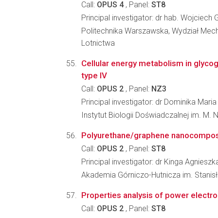
Call:
OPUS 4
, Panel:
ST8
Principal investigator: dr hab. Wojciech 
Politechnika Warszawska, Wydział Mecha
Lotnictwa
Cellular energy metabolism in glyco
type IV
Call:
OPUS 2
, Panel:
NZ3
Principal investigator: dr Dominika Mari
Instytut Biologii Doświadczalnej im. M.
Polyurethane/graphene nanocomposi
Call:
OPUS 2
, Panel:
ST8
Principal investigator: dr Kinga Agniesz
Akademia Górniczo-Hutnicza im. Stanisła
Properties analysis of power electro
Call:
OPUS 2
, Panel:
ST8