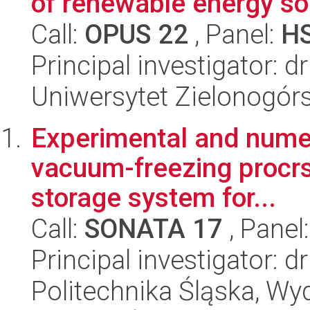
of renewable energy sou
Call:
OPUS 22
, Panel:
H
Principal investigator: 
Uniwersytet Zielonogórs
Experimental and numeri
vacuum-freezing procrs
storage system for...
Call:
SONATA 17
, Panel
Principal investigator: d
Politechnika Śląska, Wyd