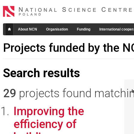
About NCN
Organisation
Funding
International cooper
Projects funded by the 
Search results
29
projects found matching
I
Improving the
efficiency of