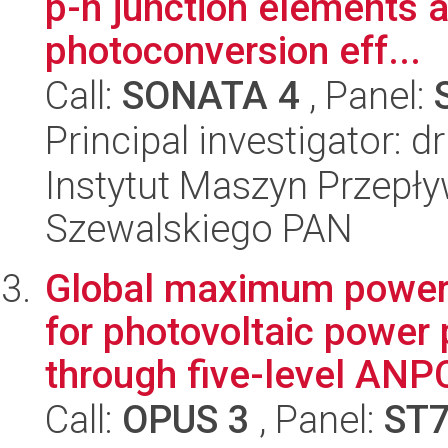
p-n junction elements a
photoconversion eff...
Call:
SONATA 4
, Panel:
Principal investigator: 
Instytut Maszyn Przepł
Szewalskiego PAN
Global maximum power 
for photovoltaic power 
through five-level ANPC
Call:
OPUS 3
, Panel:
ST