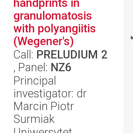
handprints in
granulomatosis
with polyangiitis
(Wegener's)
I
Call:
PRELUDIUM 2
, Panel:
NZ6
Principal
investigator: dr
Marcin Piotr
Surmiak
Uniwersytet