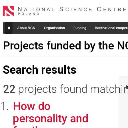
About NCN
Organisation
Funding
International cooper
Projects funded by the 
Search results
22
projects found matching
I
How do
personality and