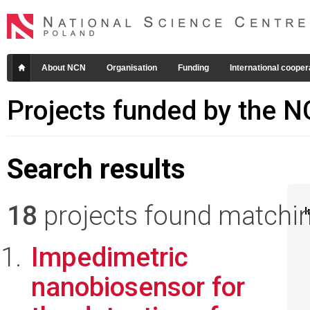
About NCN
Organisation
Funding
International cooper
Projects funded by the 
Search results
18
projects found matching
I
Impedimetric
nanobiosensor for