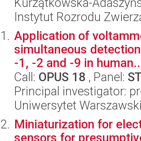
Kurzątkowska-Adaszyń
Instytut Rozrodu Zwier
Application of voltamm
simultaneous detection
-1, -2 and -9 in human..
Call:
OPUS 18
, Panel:
S
Principal investigator: 
Uniwersytet Warszawski
Miniaturization for ele
sensors for presumptive 