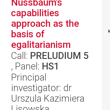
Nussbaum's
capabilities
approach as the
basis of
I
egalitarianism
Call:
PRELUDIUM 5
, Panel:
HS1
Principal
investigator: dr
Urszula Kazimiera
Lisowska