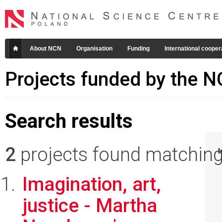
About NCN
Organisation
Funding
International cooper
Projects funded by the 
Search results
2
projects found matching 
I
Imagination, art,
justice - Martha