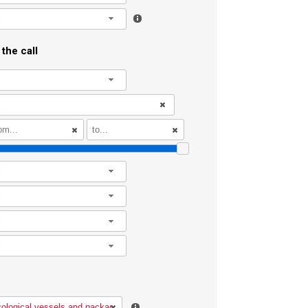
l
the call
l
l
l
l
l