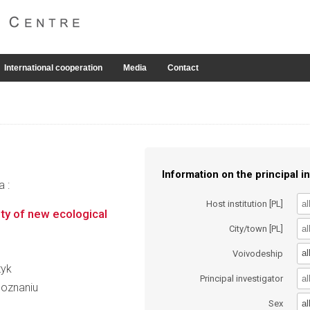
International cooperation
Media
Contact
Information on the principal in
a :
Host institution [PL]
ty of new ecological
City/town [PL]
al
Voivodeship
zyk
Principal investigator
Poznaniu
al
Sex