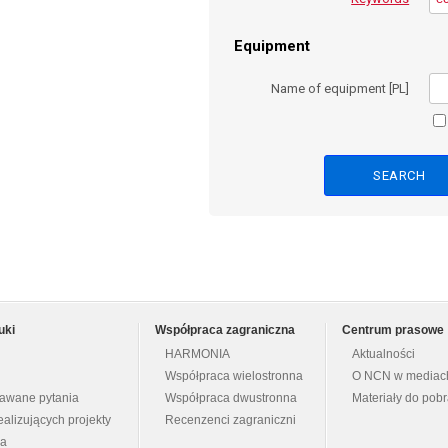
Equipment
Name of equipment [PL]
uki
Współpraca zagraniczna
Centrum prasowe
HARMONIA
Aktualności
Współpraca wielostronna
O NCN w mediac
dawane pytania
Współpraca dwustronna
Materiały do pob
ealizujących projekty
Recenzenci zagraniczni
na