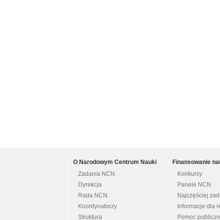
O Narodowym Centrum Nauki
Finansowanie na
Zadania NCN
Konkursy
Dyrekcja
Panele NCN
Rada NCN
Najczęściej za
Koordynatorzy
Informacje dla r
Struktura
Pomoc publicz