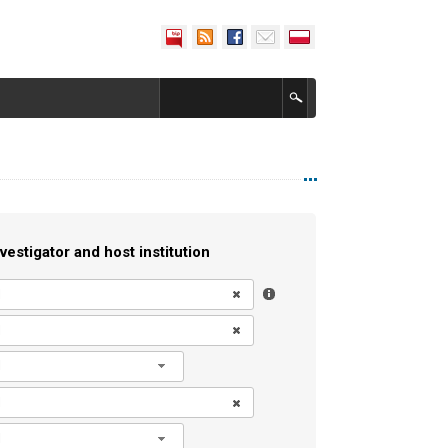
vestigator and host institution
l
l