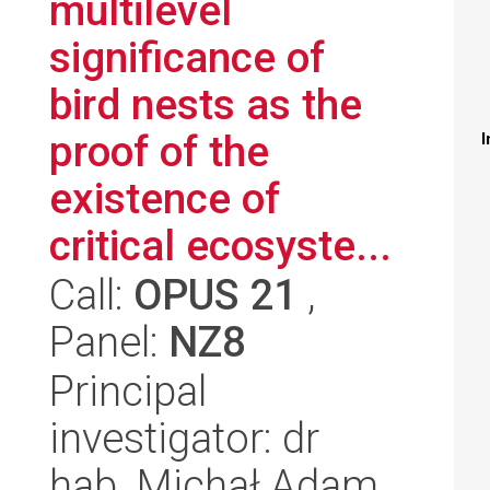
multilevel
significance of
bird nests as the
proof of the
I
existence of
critical ecosyste...
Call:
OPUS 21
,
Panel:
NZ8
Principal
investigator: dr
hab. Michał Adam