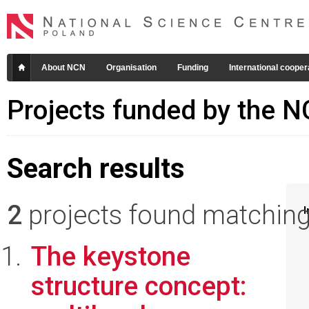
About NCN
Organisation
Funding
International cooper
Projects funded by the 
Search results
2
projects found matching 
I
The keystone
structure concept: