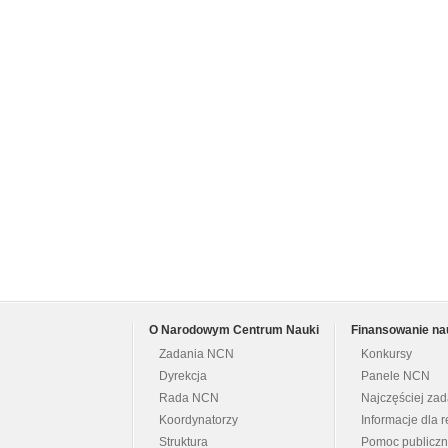
O Narodowym Centrum Nauki
Finansowanie na
Zadania NCN
Konkursy
Dyrekcja
Panele NCN
Rada NCN
Najczęściej za
Koordynatorzy
Informacje dla r
Struktura
Pomoc publicz