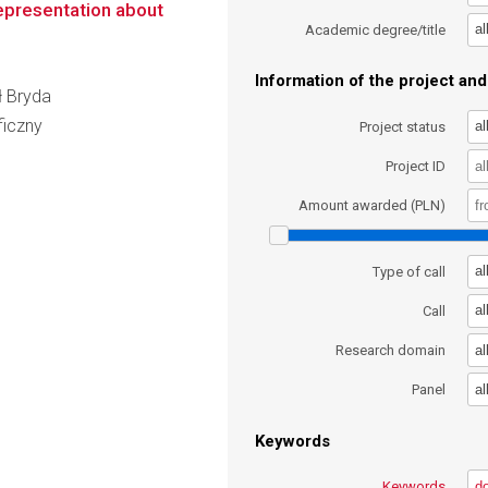
epresentation about
al
Academic degree/title
Information of the project and 
ł Bryda
ficzny
al
Project status
Project ID
Amount awarded (PLN)
al
Type of call
al
Call
al
Research domain
al
Panel
Keywords
Keywords