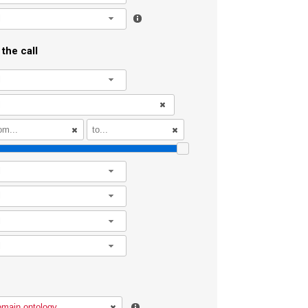
l
the call
l
l
l
l
l