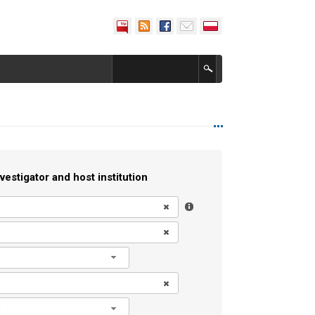
vestigator and host institution
l
l