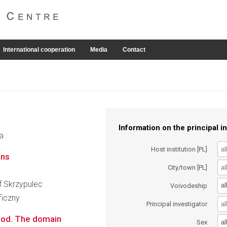
International cooperation
Media
Contact
Information on the principal in
a :
Host institution [PL]
ons
City/town [PL]
of Skrzypulec
al
Voivodeship
ficzny
Principal investigator
hod. The domain
al
Sex