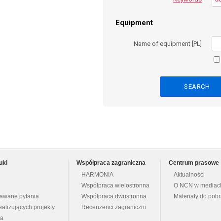
Equipment
Name of equipment [PL]
uki
Współpraca zagraniczna
Centrum prasowe
HARMONIA
Aktualności
Współpraca wielostronna
O NCN w mediac
dawane pytania
Współpraca dwustronna
Materiały do pob
ealizujących projekty
Recenzenci zagraniczni
na