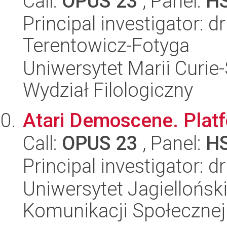
Call:
OPUS 23
, Panel:
H
Principal investigator: d
Terentowicz-Fotyga
Uniwersytet Marii Curie-
Wydział Filologiczny
Atari Demoscene. Platf
Call:
OPUS 23
, Panel:
H
Principal investigator: d
Uniwersytet Jagielloński
Komunikacji Społecznej