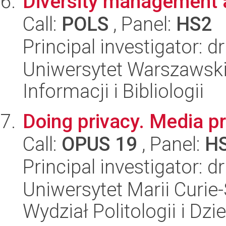
Diversity management a
Call:
POLS
, Panel:
HS2
Principal investigator: d
Uniwersytet Warszawski,
Informacji i Bibliologii
Doing privacy. Media pr
Call:
OPUS 19
, Panel:
H
Principal investigator: 
Uniwersytet Marii Curie-
Wydział Politologii i Dz