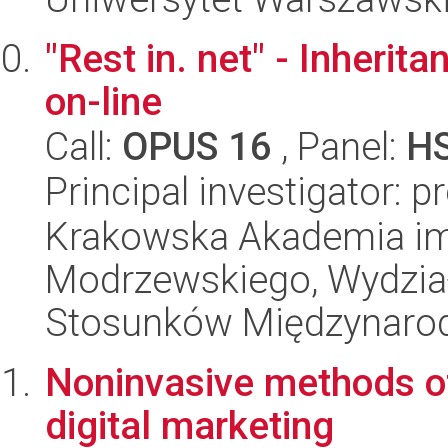
"Rest in. net" - Inherit
on-line
Call:
OPUS 16
, Panel:
H
Principal investigator: p
Krakowska Akademia im.
Modrzewskiego, Wydział 
Stosunków Międzynaro
Noninvasive methods of
digital marketing