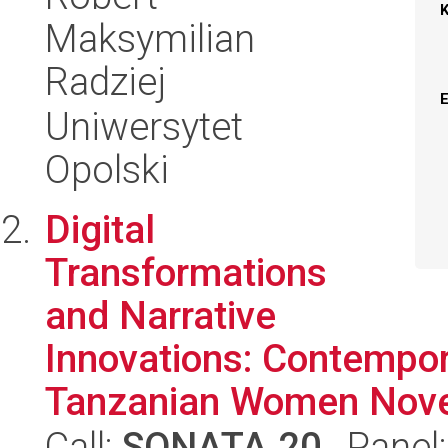
Maksymilian
Radziej
Uniwersytet
Opolski
Digital
Transformations
and Narrative
Innovations: Contempora
Tanzanian Women Novel
Call:
SONATA 20
, Panel