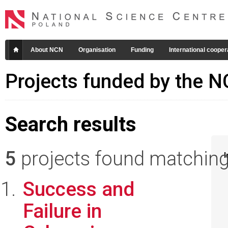
About NCN
Organisation
Funding
International cooper
Projects funded by the 
Search results
5
projects found matching 
I
Success and
Failure in