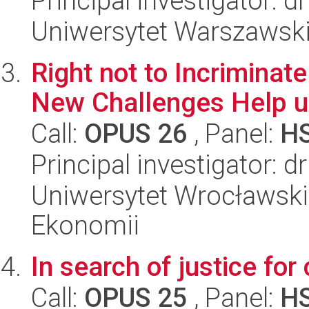
Principal investigator: d
Uniwersytet Warszawsk
Right not to Incriminate
New Challenges Help 
Call:
OPUS 26
, Panel:
H
Principal investigator: 
Uniwersytet Wrocławski,
Ekonomii
In search of justice for
Call:
OPUS 25
, Panel:
H