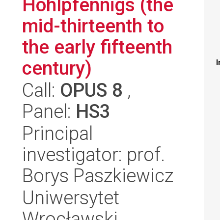
Hohlpfennigs (the
mid-thirteenth to
the early fifteenth
century)
I
Call:
OPUS 8
,
Panel:
HS3
Principal
investigator: prof.
Borys Paszkiewicz
Uniwersytet
Wrocławski,