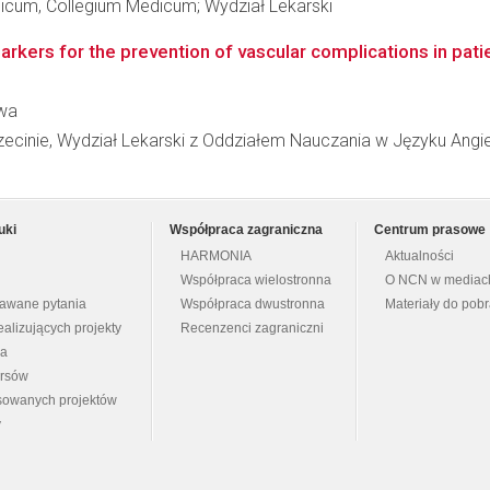
dicum, Collegium Medicum; Wydział Lekarski
rkers for the prevention of vascular complications in patient
awa
cinie, Wydział Lekarski z Oddziałem Nauczania w Języku Angi
uki
Współpraca zagraniczna
Centrum prasowe
HARMONIA
Aktualności
Współpraca wielostronna
O NCN w mediac
dawane pytania
Współpraca dwustronna
Materiały do pob
ealizujących projekty
Recenzenci zagraniczni
na
ursów
nsowanych projektów
y