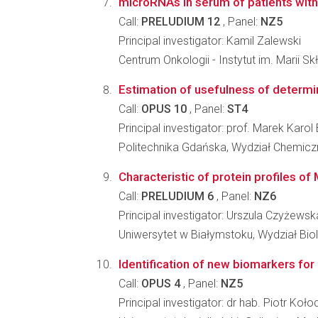
microRNAs in serum of patients with 
Call:
PRELUDIUM 12
, Panel:
NZ5
Principal investigator: Kamil Zalewski
Centrum Onkologii - Instytut im. Marii S
Estimation of usefulness of determi
Call:
OPUS 10
, Panel:
ST4
Principal investigator: prof. Marek Karol 
Politechnika Gdańska, Wydział Chemicz
Characteristic of protein profiles o
Call:
PRELUDIUM 6
, Panel:
NZ6
Principal investigator: Urszula Czyżewsk
Uniwersytet w Białymstoku, Wydział Bi
Identification of new biomarkers for 
Call:
OPUS 4
, Panel:
NZ5
Principal investigator: dr hab. Piotr Koło