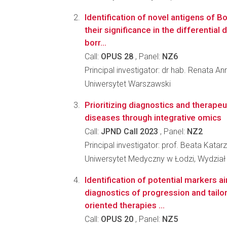
Identification of novel antigens of B
their significance in the differential
borr...
Call:
OPUS 28
, Panel:
NZ6
Principal investigator: dr hab. Renata A
Uniwersytet Warszawski
Prioritizing diagnostics and therape
diseases through integrative omics
Call:
JPND Call 2023
, Panel:
NZ2
Principal investigator: prof. Beata Kata
Uniwersytet Medyczny w Łodzi, Wydział 
Identification of potential markers a
diagnostics of progression and tailo
oriented therapies ...
Call:
OPUS 20
, Panel:
NZ5