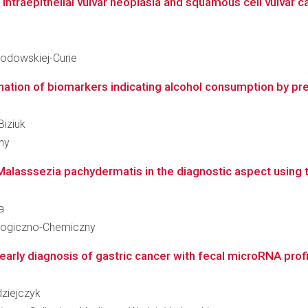
intraepithelial vulvar neoplasia and squamous cell vulvar c
kłodowskiej-Curie
nation of biomarkers indicating alcohol consumption by pr
Biziuk
ny
f Malasssezia pachydermatis in the diagnostic aspect using 
a
ologiczno-Chemiczny
early diagnosis of gastric cancer with fecal microRNA profi
dziejczyk