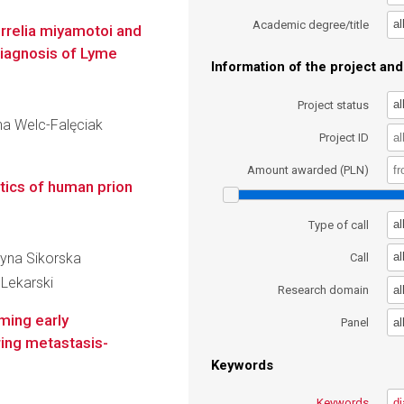
al
Academic degree/title
orrelia miyamotoi and
 diagnosis of Lyme
Information of the project and 
al
Project status
nna Welc-Falęciak
Project ID
Amount awarded (PLN)
utics of human prion
al
Type of call
rzyna Sikorska
al
Call
Lekarski
al
Research domain
iming early
al
Panel
ring metastasis-
Keywords
Keywords