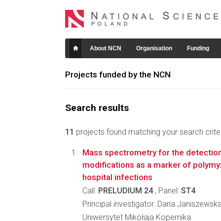
About NCN
Organisation
Funding
Projects funded by the NCN
Search results
11
projects found matching your search criter
Mass spectrometry for the detection 
modifications as a marker of polymyx
hospital infections
Call:
PRELUDIUM 24
, Panel:
ST4
Principal investigator: Daria Janiszewsk
Uniwersytet Mikołaja Kopernika