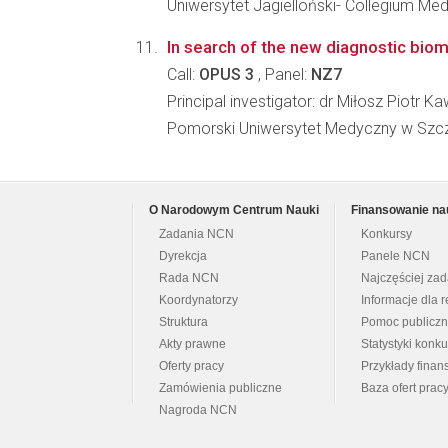
Uniwersytet Jagielloński- Collegium Me
In search of the new diagnostic bioma
Call:
OPUS 3
, Panel:
NZ7
Principal investigator: dr Miłosz Piotr K
Pomorski Uniwersytet Medyczny w Szcze
O Narodowym Centrum Nauki
Finansowanie na
Zadania NCN
Konkursy
Dyrekcja
Panele NCN
Rada NCN
Najczęściej za
Koordynatorzy
Informacje dla r
Struktura
Pomoc publicz
Akty prawne
Statystyki konk
Oferty pracy
Przykłady fina
Zamówienia publiczne
Baza ofert prac
Nagroda NCN