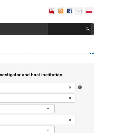
vestigator and host institution
l
l