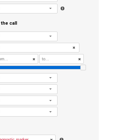
l
the call
l
l
l
l
l