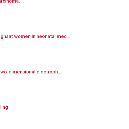
arcinoma.
egnant women in neonatal mec...
two-dimensional electroph...
ling