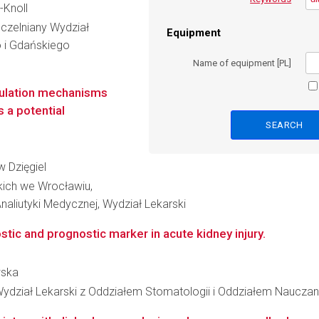
-Knoll
czelniany Wydział
Equipment
o i Gdańskiego
Name of equipment [PL]
dulation mechanisms
 a potential
w Dzięgiel
kich we Wrocławiu,
aliutyki Medycznej, Wydział Lekarski
tic and prognostic marker in acute kidney injury.
wska
ydział Lekarski z Oddziałem Stomatologii i Oddziałem Nauczan