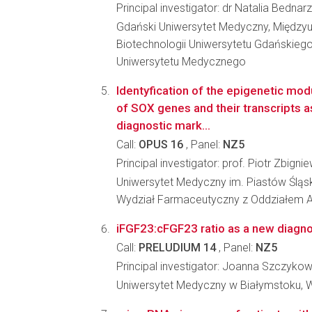
Principal investigator: dr Natalia Bednarz
Gdański Uniwersytet Medyczny, Międzyu
Biotechnologii Uniwersytetu Gdańskieg
Uniwersytetu Medycznego
Identyfication of the epigenetic mo
of SOX genes and their transcripts as
diagnostic mark...
Call:
OPUS 16
, Panel:
NZ5
Principal investigator: prof. Piotr Zbignie
Uniwersytet Medyczny im. Piastów Śląs
Wydział Farmaceutyczny z Oddziałem An
iFGF23:cFGF23 ratio as a new diagnos
Call:
PRELUDIUM 14
, Panel:
NZ5
Principal investigator: Joanna Szczyko
Uniwersytet Medyczny w Białymstoku, W