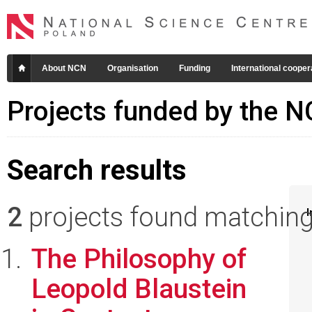
About NCN
Organisation
Funding
International cooper
Projects funded by the 
Search results
2
projects found matching 
I
The Philosophy of
Leopold Blaustein