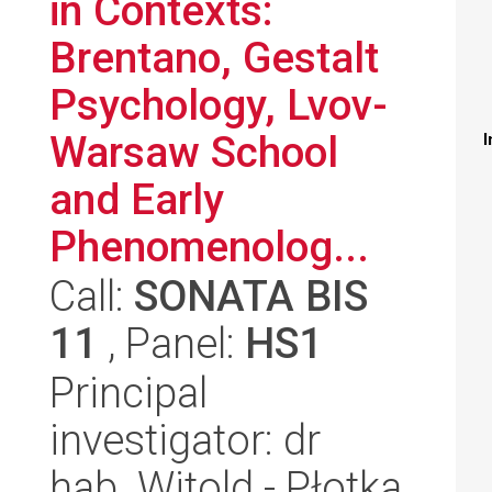
in Contexts:
Brentano, Gestalt
Psychology, Lvov-
Warsaw School
I
and Early
Phenomenolog...
Call:
SONATA BIS
11
, Panel:
HS1
Principal
investigator: dr
hab. Witold - Płotka