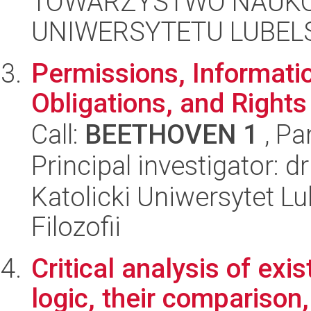
TOWARZYSTWO NAUKO
UNIWERSYTETU LUBELS
Permissions, Informatio
Obligations, and Rights
Call:
BEETHOVEN 1
, Pa
Principal investigator: d
Katolicki Uniwersytet Lu
Filozofii
Critical analysis of exi
logic, their comparison,