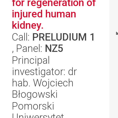
for regeneration of
injured human
kidney.
Call:
PRELUDIUM 1
I
, Panel:
NZ5
Principal
investigator: dr
hab. Wojciech
Błogowski
Pomorski
Uniwersytet