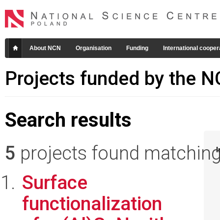
About NCN
Organisation
Funding
International cooper
Projects funded by the 
Search results
5
projects found matching 
I
Surface
functionalization