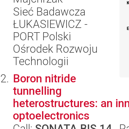
Sieć Badawcza
ŁUKASIEWICZ -
PORT Polski
Ośrodek Rozwoju
Technologii
Boron nitride
tunnelling
heterostructures: an in
optoelectronics
Call:
SONATA BIS 14
, P