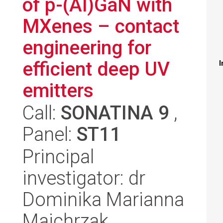
of p-(Al)GaN with
MXenes – contact
engineering for
efficient deep UV
I
emitters
Call:
SONATINA 9
,
Panel:
ST11
Principal
investigator: dr
Dominika Marianna
Majchrzak