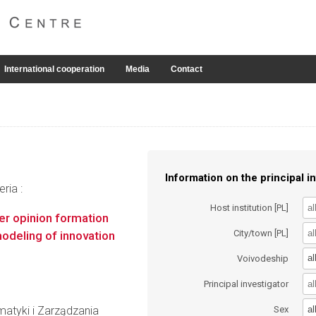
International cooperation
Media
Contact
Information on the principal in
ria :
Host institution [PL]
r opinion formation
City/town [PL]
odeling of innovation
al
Voivodeship
Principal investigator
al
matyki i Zarządzania
Sex