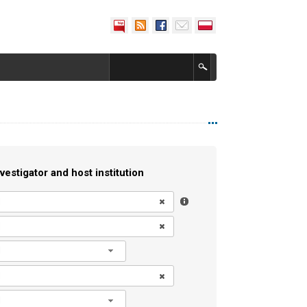
vestigator and host institution
l
l