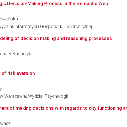
egic Decision-Making Process in the Semantic Web
a Lewańska
dział Informatyki i Gospodarki Elektronicznej
modeling of decision making and reasoning processes
ksander Kacprzyk
 of risk aversion
y
w Warszawie, Wydział Psychologii
nant of making decisions with regards to city functioning
tawasz