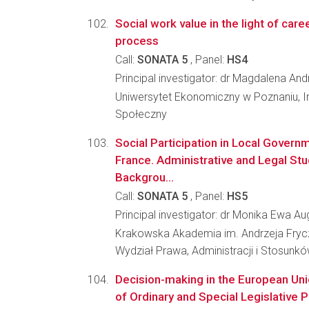
Social work value in the light of car
process
Call:
SONATA 5
, Panel:
HS4
Principal investigator: dr Magdalena And
Uniwersytet Ekonomiczny w Poznaniu, I
Społeczny
Social Participation in Local Governm
France. Administrative and Legal St
Backgrou...
Call:
SONATA 5
, Panel:
HS5
Principal investigator: dr Monika Ewa Au
Krakowska Akademia im. Andrzeja Fry
Wydział Prawa, Administracji i Stosun
Decision-making in the European Un
of Ordinary and Special Legislative 