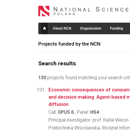
About NCN
Organisation
Funding
Projects funded by the NCN
Search results
130
projects found matching your search crite
Economic consequences of consume
and decision making: Agent-based m
diffusion
Call:
OPUS 6
, Panel:
HS4
Principal investigator: prof. Rafał Weron
Politechnika Wrocławska, Wydział Infor