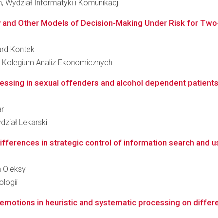
 Wydział Informatyki i Komunikacji
 and Other Models of Decision-Making Under Risk for Two
zard Kontek
 Kolegium Analiz Ekonomicznych
ssing in sexual offenders and alcohol dependent patient
ar
dział Lekarski
ifferences in strategic control of information search and u
n Oleksy
logii
 emotions in heuristic and systematic processing on differ