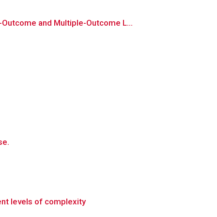
-Outcome and Multiple-Outcome L...
s
se.
ent levels of complexity