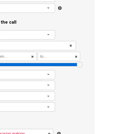
l
the call
l
l
l
l
l