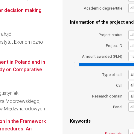
al
Academic degree/title
eer decision making
Information of the project and 
rałojć
al
Project status
nstytut Ekonomiczno-
Project ID
Amount awarded (PLN)
ent in Poland and in
udy on Comparative
al
Type of call
al
Call
gustyniak
al
Research domain
cza Modrzewskiego,
al
Panel
ków Międzynarodowych
ion in the Framework
Keywords
Procedures: An
Keywords