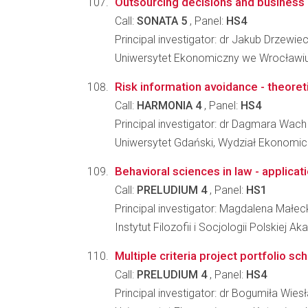
Outsourcing decisions and business 
Call:
SONATA 5
, Panel:
HS4
Principal investigator: dr Jakub Drzewiec
Uniwersytet Ekonomiczny we Wrocławiu,
Risk information avoidance - theore
Call:
HARMONIA 4
, Panel:
HS4
Principal investigator: dr Dagmara Wach
Uniwersytet Gdański, Wydział Ekonomi
Behavioral sciences in law - applicat
Call:
PRELUDIUM 4
, Panel:
HS1
Principal investigator: Magdalena Małec
Instytut Filozofii i Socjologii Polskiej A
Multiple criteria project portfolio sc
Call:
PRELUDIUM 4
, Panel:
HS4
Principal investigator: dr Bogumiła W