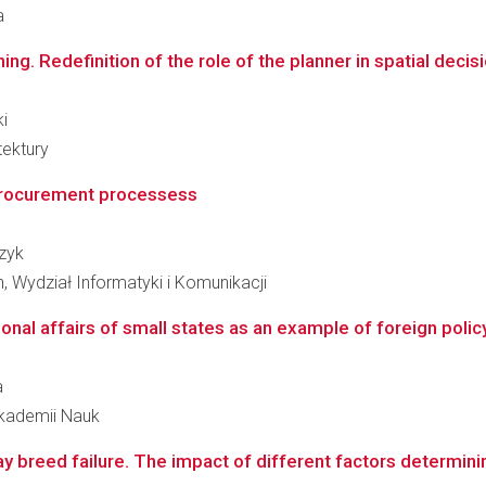
a
ing. Redefinition of the role of the planner in spatial dec
ki
tektury
 procurement processess
czyk
 Wydział Informatyki i Komunikacji
onal affairs of small states as an example of foreign policy
a
Akademii Nauk
ay breed failure. The impact of different factors determini