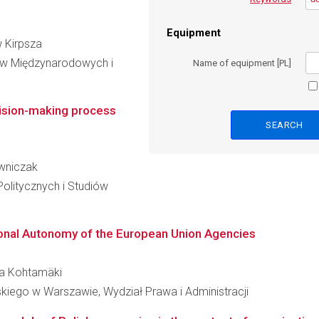
Equipment
w Kirpsza
iów Międzynarodowych i
Name of equipment [PL]
cision-making process
awniczak
olitycznych i Studiów
ional Autonomy of the European Union Agencies
ina Kohtamäki
kiego w Warszawie, Wydział Prawa i Administracji