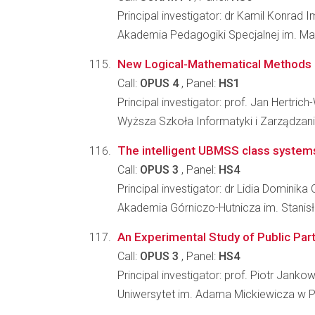
Principal investigator: dr Kamil Konrad I
Akademia Pedagogiki Specjalnej im. Ma
New Logical-Mathematical Methods i
Call:
OPUS 4
, Panel:
HS1
Principal investigator: prof. Jan Hertric
Wyższa Szkoła Informatyki i Zarządzani
The intelligent UBMSS class syste
Call:
OPUS 3
, Panel:
HS4
Principal investigator: dr Lidia Dominika 
Akademia Górniczo-Hutnicza im. Stanis
An Experimental Study of Public Par
Call:
OPUS 3
, Panel:
HS4
Principal investigator: prof. Piotr Jankow
Uniwersytet im. Adama Mickiewicza w P