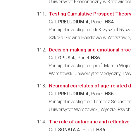
Uniwersytet Ekonomiczny w Katowicach,
Testing Cumulative Prospect Theory
Call:
PRELUDIUM 4
, Panel:
HS4
Principal investigator: dr Krzysztof Rys
Szkoła Główna Handlowa w Warszawie,
Decision-making and emotional proce
Call:
OPUS 4
, Panel:
HS6
Principal investigator: prof. Marcin Wojn
Warszawski Uniwersytet Medyczny, I Wy
Neuronal correlates of age-related d
Call:
PRELUDIUM 4
, Panel:
HS6
Principal investigator: Tomasz Sebastia
Uniwersytet Warszawski, Wydział Psycho
The role of automatic and reflective
Call:
SONATA 4
, Panel:
HS6