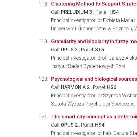
Clustering Method to Support Strat
Call:
PRELUDIUM 3
, Panel:
HS4
Principal investigator: dr Elżbieta Mari
Uniwersytet Ekonomiczny w Poznaniu, Wy
Granularity and bipolarity in fuzzy 
Call:
OPUS 3
, Panel:
ST6
Principal investigator: prof. Janusz Ale
Instytut Badań Systemowych PAN
Psychological and biological sources
Call:
HARMONIA 2
, Panel:
HS6
Principal investigator: dr Szymon Wichar
Szkoła Wyższa Psychologii Społecznej 
The smart city concept as a determi
Call:
OPUS 2
, Panel:
HS4
Principal investigator: dr hab. Danuta S