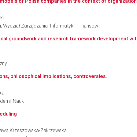
models of Polish companies in the context of organizatio
ki
 Wydział Zarządzania, Informatyki i Finansów
tical groundwork and research framework development with 
czny
ions, philosophical implications, controversies.
ka
kademii Nauk
heduling
iesława Krzeszowska-Zakrzewska