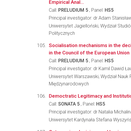
Empirical Anal...
Call:
PRELUDIUM 5
, Panel:
HS5
Principal investigator: dr Adam Stanisła
Uniwersytet Jagielloński, Wydział Stud
Politycznych
Socialisation mechanisms in the de
in the Council of the European Union
Call:
PRELUDIUM 5
, Panel:
HS5
Principal investigator: dr Kamil Dawid Ł
Uniwersytet Warszawski, Wydział Nauk P
Międzynarodowych
Democtratic Legitimacy and Institut
Call:
SONATA 5
, Panel:
HS5
Principal investigator: dr Natalia Michal
Uniwersytet Kardynała Stefana Wyszyńs