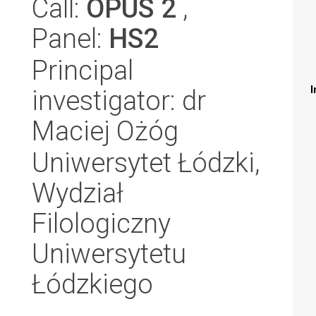
Call:
OPUS 2
,
Panel:
HS2
Principal
I
investigator: dr
Maciej Ożóg
Uniwersytet Łódzki,
Wydział
Filologiczny
Uniwersytetu
Łódzkiego