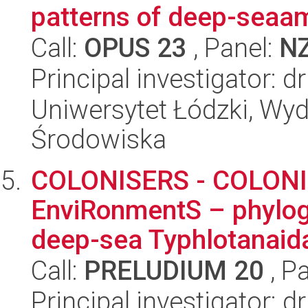
patterns of deep-seaa
Call:
OPUS 23
, Panel:
N
Principal investigator:
Uniwersytet Łódzki, Wydz
Środowiska
COLONISERS - COLONIs
EnviRonmentS – phylog
deep-sea Typhlotanaida
Call:
PRELUDIUM 20
, P
Principal investigator: d