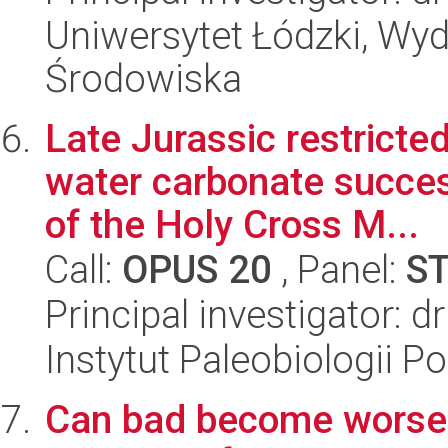
Uniwersytet Łódzki, Wydz
Środowiska
Late Jurassic restricte
water carbonate succe
of the Holy Cross M...
Call:
OPUS 20
, Panel:
S
Principal investigator: 
Instytut Paleobiologii P
Can bad become worse?