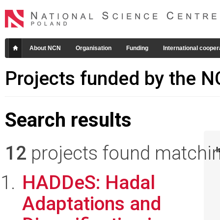
About NCN
Organisation
Funding
International cooper
Projects funded by the 
Search results
12
projects found matching
I
HADDeS: Hadal
Adaptations and