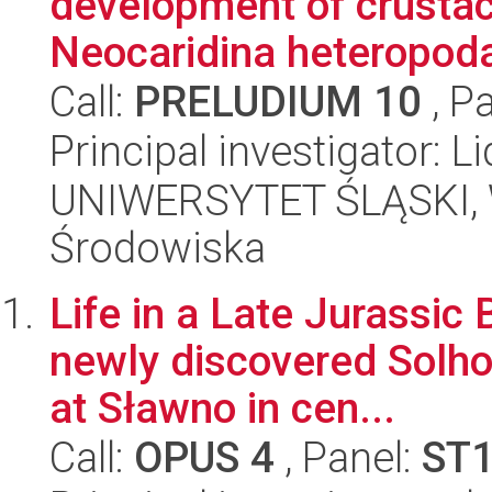
development of crusta
Neocaridina heteropoda)
Call:
PRELUDIUM 10
, P
Principal investigator: 
UNIWERSYTET ŚLĄSKI, Wy
Środowiska
Life in a Late Jurassic 
newly discovered Solh
at Sławno in cen...
Call:
OPUS 4
, Panel:
ST