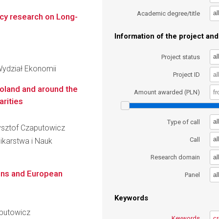
al
Academic degree/title
icy research on Long-
Information of the project and 
al
Project status
Wydział Ekonomii
Project ID
 Poland and around the
Amount awarded (PLN)
arities
al
Type of call
zysztof Czaputowicz
al
Call
ikarstwa i Nauk
al
Research domain
ions and European
al
Panel
Keywords
aputowicz
Keywords