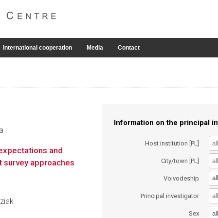
International cooperation
Media
Contact
Information on the principal in
a :
Host institution [PL]
expectations and
City/town [PL]
nt survey approaches
al
Voivodeship
Principal investigator
yziak
al
Sex