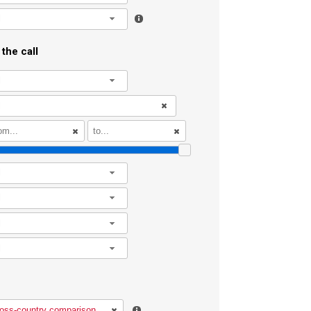
l
the call
l
l
l
l
l