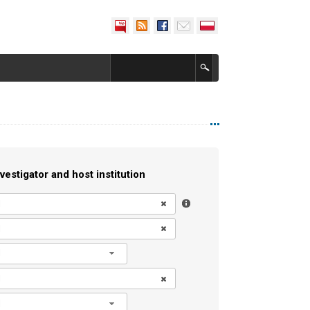
vestigator and host institution
l
l