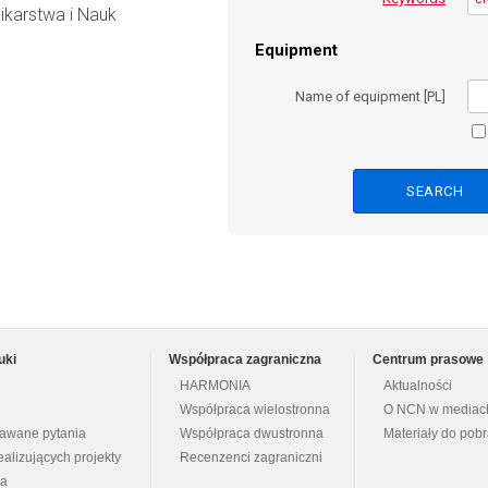
ikarstwa i Nauk
Equipment
Name of equipment [PL]
uki
Współpraca zagraniczna
Centrum prasowe
HARMONIA
Aktualności
Współpraca wielostronna
O NCN w mediac
dawane pytania
Współpraca dwustronna
Materiały do pob
ealizujących projekty
Recenzenci zagraniczni
na