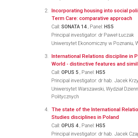
Incorporating housing into social pol
Term Care: comparative approach
Call:
SONATA 14
, Panel:
HS5
Principal investigator: dr Paweł Łuczak
Uniwersytet Ekonomiczny w Poznaniu, 
International Relations discipline in
World - distinctive features and simil
Call:
OPUS 5
, Panel:
HS5
Principal investigator: dr hab. Jacek Kr
Uniwersytet Warszawski, Wydział Dzienn
Politycznych
The state of the International Relat
Studies disciplines in Poland
Call:
OPUS 4
, Panel:
HS5
Principal investigator: dr hab. Jacek Cz