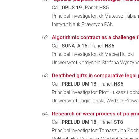
Call:
OPUS 19
, Panel:
HS5
Principal investigator: dr Mateusz Fabi
Instytut Nauk Prawnych PAN
Algorithmic contract as a challenge 
Call:
SONATA 15
, Panel:
HS5
Principal investigator: dr Maciej Hulicki
Uniwersytet Kardynała Stefana Wyszyń
Deathbed gifts in comparative legal
Call:
PRELUDIUM 18
, Panel:
HS5
Principal investigator: Piotr Łukasz Łoc
Uniwersytet Jagielloński, Wydział Prawa 
Research on wear process of polymer 
Call:
PRELUDIUM 18
, Panel:
ST8
Principal investigator: Tomasz Jan Żoc
Politechnika Gdańska, Wydział Inżynieri