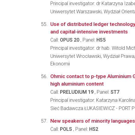
Principal investigator: dr Katarzyna Izab
Uniwersytet Warszawski, Wydział Orient
Use of distributed ledger technology
and capital-intensive investments
Call:
OPUS 20
, Panel:
HS5
Principal investigator: dr hab. Witold Mi
Uniwersytet Wrocławski, Wydział Prawa, 
Ekonomii
Ohmic contact to p-type Aluminium G
high aluminium content
Call:
PRELUDIUM 19
, Panel:
ST7
Principal investigator: Katarzyna Karol
Sieć Badawcza ŁUKASIEWICZ - PORT Po
New speakers of minority languages: 
Call:
POLS
, Panel:
HS2