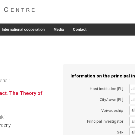
International cooperation
Media
Contact
Information on the principal in
ria :
Host institution [PL]
ract. The Theory of
City/town [PL]
al
Voivodeship
ski
Principal investigator
ryczny
al
Sex