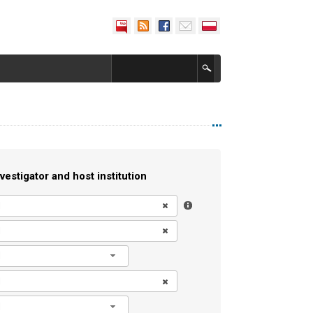
vestigator and host institution
l
l