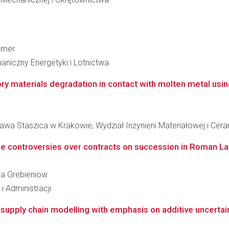
Remer
niczny Energetyki i Lotnictwa
tory materials degradation in contact with molten metal us
wa Staszica w Krakowie, Wydział Inżynierii Materiałowej i Cera
The controversies over contracts on succession in Roman La
ria Grebieniow
 Administracji
supply chain modelling with emphasis on additive uncertai