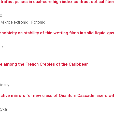
trafast pulses in dual-core high index contrast optical fibe
co
kroelektroniki i Fotoniki
obicity on stability of thin wetting films in solid-liquid-ga
cki
ce among the French Creoles of the Caribbean
giczny
active mirrors for new class of Quantum Cascade lasers with
tyka