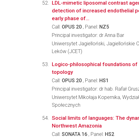
LDL-mimetic liposomal contrast age
detection of increased endothelial pe
early phase of...
Call:
OPUS 20
, Panel:
NZ5
Principal investigator: dr Anna Bar
Uniwersytet Jagielloński, Jagiellońskie
Leków (JCET)
Logico-philosophical foundations o
topology
Call:
OPUS 20
, Panel:
HS1
Principal investigator: dr hab. Rafał Gru
Uniwersytet Mikołaja Kopernika, Wydział 
Społecznych
Social limits of languages: The dyna
Northwest Amazonia
Call:
SONATA 16
, Panel:
HS2