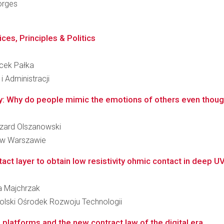
Borges
ces, Principles & Politics
acek Pałka
i Administracji
ry: Why do people mimic the emotions of others even thou
yszard Olszanowski
 w Warszawie
act layer to obtain low resistivity ohmic contact in deep U
na Majchrzak
lski Ośrodek Rozwoju Technologii
 platforms and the new contract law of the digital era