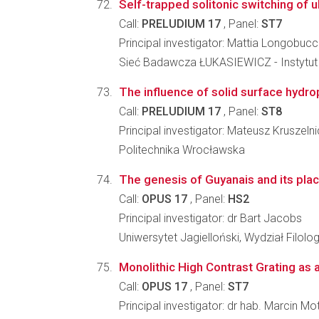
Self-trapped solitonic switching of ul
Call:
PRELUDIUM 17
, Panel:
ST7
Principal investigator: Mattia Longobuc
Sieć Badawcza ŁUKASIEWICZ - Instytut Mi
The influence of solid surface hydroph
Call:
PRELUDIUM 17
, Panel:
ST8
Principal investigator: Mateusz Kruszelni
Politechnika Wrocławska
The genesis of Guyanais and its pla
Call:
OPUS 17
, Panel:
HS2
Principal investigator: dr Bart Jacobs
Uniwersytet Jagielloński, Wydział Filolo
Monolithic High Contrast Grating as 
Call:
OPUS 17
, Panel:
ST7
Principal investigator: dr hab. Marcin Mo