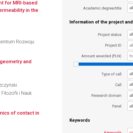
nt for MRI-based
al
Academic degree/title
rmeability in the
Information of the project and 
al
Project status
 Centrum Rozwoju
Project ID
Amount awarded (PLN)
f geometry and
al
Type of call
szczyński
al
Call
Filozofii i Nauk
al
Research domain
al
Panel
mics of contact in
Keywords
Keywords