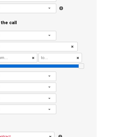
l
the call
l
l
l
l
l