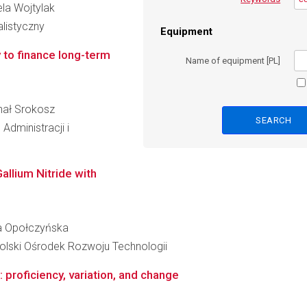
ela Wojtylak
alistyczny
Equipment
 to finance long-term
Name of equipment [PL]
chał Srokosz
Administracji i
allium Nitride with
ina Opołczyńska
lski Ośrodek Rozwoju Technologii
proficiency, variation, and change