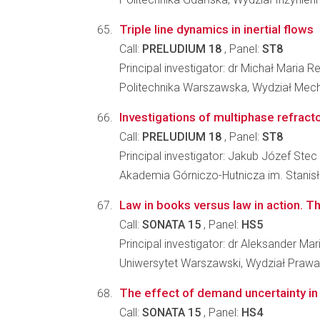
Triple line dynamics in inertial flows
Call:
PRELUDIUM 18
, Panel:
ST8
Principal investigator: dr Michał Maria 
Politechnika Warszawska, Wydział Mecha
Investigations of multiphase refrac
Call:
PRELUDIUM 18
, Panel:
ST8
Principal investigator: Jakub Józef Stec
Akademia Górniczo-Hutnicza im. Stanisła
Law in books versus law in action. 
Call:
SONATA 15
, Panel:
HS5
Principal investigator: dr Aleksander Ma
Uniwersytet Warszawski, Wydział Prawa i
The effect of demand uncertainty in 
Call:
SONATA 15
, Panel:
HS4