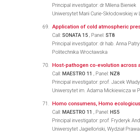
Principal investigator: dr Milena Bieniek
Uniwersytet Marii Curie-Skłodowskiej w 
Application of cold atmospheric press
Call:
SONATA 15
, Panel:
ST8
Principal investigator: dr hab. Anna Patr
Politechnika Wrocławska
Host-pathogen co-evolution across 
Call:
MAESTRO 11
, Panel:
NZ8
Principal investigator: prof. Jacek Wł
Uniwersytet im. Adama Mickiewicza w Po
Homo consumens, Homo ecologicus - e
Call:
MAESTRO 11
, Panel:
HS5
Principal investigator: prof. Fryderyk And
Uniwersytet Jagielloński, Wydział Prawa 