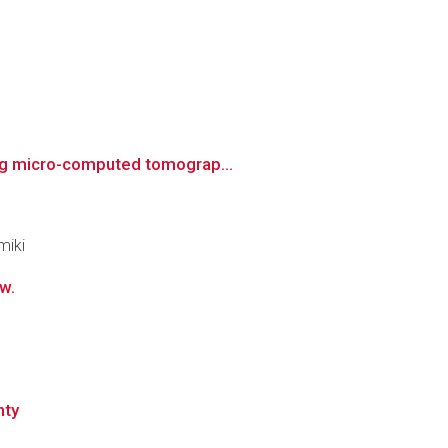
ing micro-computed tomograp...
miki
w.
nty