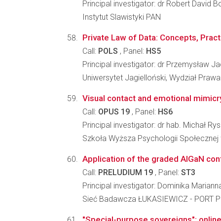
Principal investigator: dr Robert David 
Instytut Slawistyki PAN
Private Law of Data: Concepts, Practi
Call:
POLS
, Panel:
HS5
Principal investigator: dr Przemysław J
Uniwersytet Jagielloński, Wydział Prawa 
Visual contact and emotional mimic
Call:
OPUS 19
, Panel:
HS6
Principal investigator: dr hab. Michał R
Szkoła Wyższa Psychologii Społecznej
Application of the graded AlGaN cont
Call:
PRELUDIUM 19
, Panel:
ST3
Principal investigator: Dominika Marian
Sieć Badawcza ŁUKASIEWICZ - PORT Po
"Special-purpose sovereigns": online