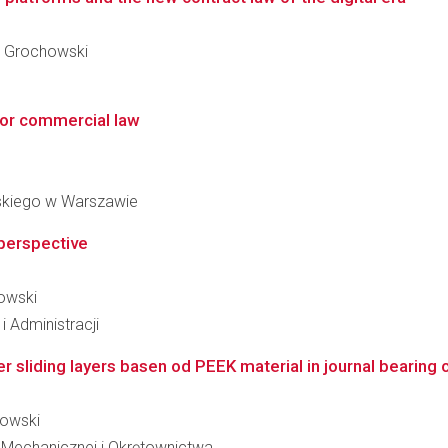
an Grochowski
for commercial law
skiego w Warszawie
 perspective
howski
i Administracji
sliding layers basen od PEEK material in journal bearing c
howski
i Mechanicznej i Okrętownictwa